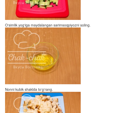
O‘simlik yog‘iga maydalangan sarimsoqpiyozni soling.
Nonni kubik shaklda to‘g‘rang.