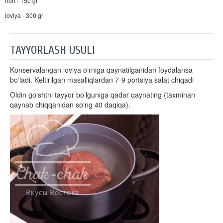
non - 150 gr
loviya - 300 gr
TAYYORLASH USULI
Konservalangan loviya o‘rniga qaynatilganidan foydalansa
bo‘ladi. Keltirilgan masalliqlardan 7-9 portsiya salat chiqadi
Oldin go‘shtni tayyor bo‘lguniga qadar qaynating (taxminan
qaynab chiqqanidan so‘ng 40 daqiqa).