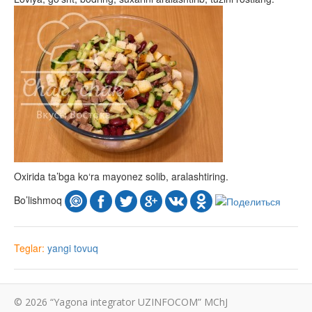
Oxirida ta’bga ko‘ra mayonez solib, aralashtiring.
Bo’lishmoq
Teglar:
yangi
tovuq
© 2026 “Yagona integrator UZINFOCOM” MChJ