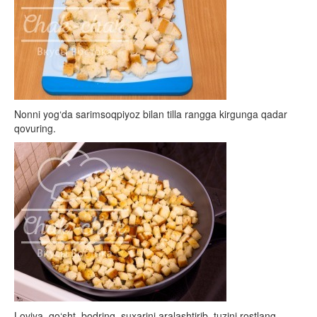
Nonni yog‘da sarimsoqpiyoz bilan tilla rangga kirgunga qadar
qovuring.
Loviya, go‘sht, bodring, suxarini aralashtirib, tuzini rostlang.