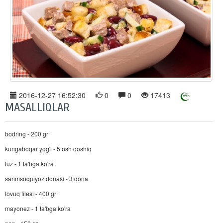
2016-12-27 16:52:30
0
0
17413
MASALLIQLAR
bodring - 200 gr
kungaboqar yog'i - 5 osh qoshiq
tuz - 1 ta'bga ko'ra
sarimsoqpiyoz donasi - 3 dona
tovuq filesi - 400 gr
mayonez - 1 ta'bga ko'ra