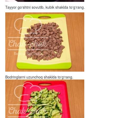
Tayyor go‘shtni sovutib, kubik shaklda to‘g‘rang.
Bodringlarni uzunchoq shaklda to‘g‘rang.