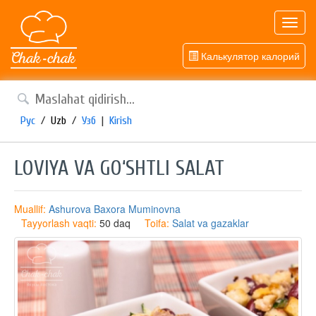
Toggl
navig
Калькулятор калорий
Рус
/
Uzb
/
Узб
|
Kirish
LOVIYA VA GO‘SHTLI SALAT
Muallif:
Ashurova Baxora Muminovna
Tayyorlash vaqti:
50 daq
Toifa:
Salat va gazaklar