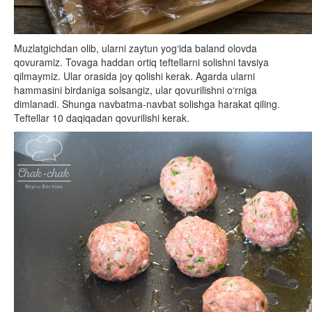
Muzlatgichdan olib, ularni zaytun yog‘ida baland olovda
qovuramiz. Tovaga haddan ortiq teftellarni solishni tavsiya
qilmaymiz. Ular orasida joy qolishi kerak. Agarda ularni
hammasini birdaniga solsangiz, ular qovurilishni o‘rniga
dimlanadi. Shunga navbatma-navbat solishga harakat qiling.
Teftellar 10 daqiqadan qovurilishi kerak.