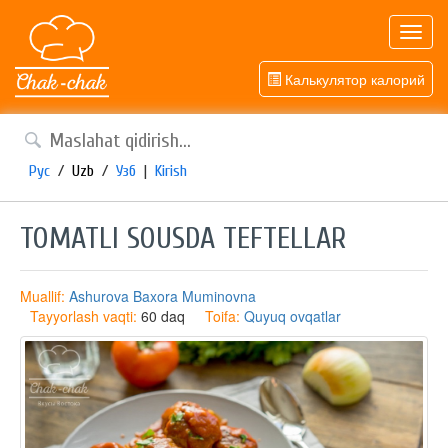
Toggl
navig
Калькулятор калорий
Рус
/
Uzb
/
Узб
|
Kirish
TOMATLI SOUSDA TEFTELLAR
Muallif:
Ashurova Baxora Muminovna
Tayyorlash vaqti:
60 daq
Toifa:
Quyuq ovqatlar