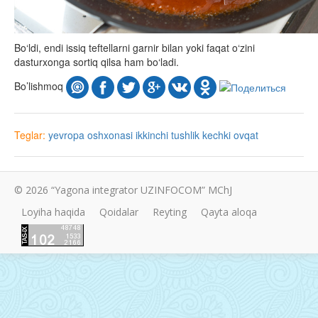
Bo‘ldi, endi issiq teftellarni garnir bilan yoki faqat o‘zini
dasturxonga sortiq qilsa ham bo‘ladi.
Bo’lishmoq
Teglar:
yevropa oshxonasi
ikkinchi tushlik
kechki ovqat
© 2026 “Yagona integrator UZINFOCOM” MChJ
Loyiha haqida
Qoidalar
Reyting
Qayta aloqa