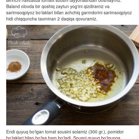
Baland olovda bir qoshiq zaytun yog‘ini qizdiramiz va
sarimsoqpiyoz bo‘laklari bilan achchiq garmdorini sarimsoqpiyoz
hidi chiqquncha taxminan 2 daqiqa qovuramiz.
Endi quyuq bo‘lgan tomat sousini solamiz (300 gr.), pomidor
bo‘laklari bilan bo‘lsa ham bo‘ladi. Sousni quyuq bo‘lgunga