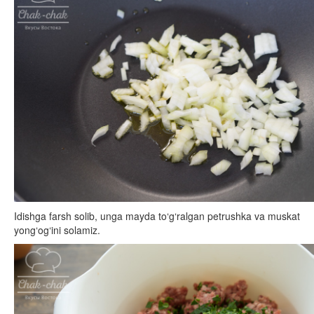
Idishga farsh solib, unga mayda to‘g‘ralgan petrushka va muskat
yong‘og‘ini solamiz.