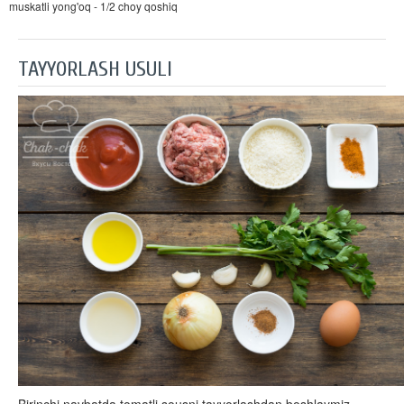
muskatli yong'oq - 1/2 choy qoshiq
TAYYORLASH USULI
Birinchi navbatda tomatli sousni tayyorlashdan boshlaymiz.