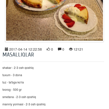
2017-04-14 12:22:58
0
0
12121
MASALLIQLAR
shakar - 2-3 osh qoshiq
tuxum - 3 dona
tuz - ta'bga ko'ra
tvorog - 500 gr
smetana - 2-3 osh qoshiq
manniy yormasi - 2-3 osh qoshiq