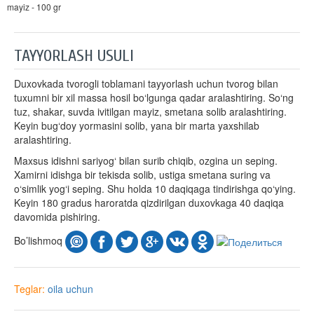
mayiz - 100 gr
TAYYORLASH USULI
Duxovkada tvorogli toblamani tayyorlash uchun tvorog bilan
tuxumni bir xil massa hosil bo‘lgunga qadar aralashtiring. So‘ng
tuz, shakar, suvda ivitilgan mayiz, smetana solib aralashtiring.
Keyin bug‘doy yormasini solib, yana bir marta yaxshilab
aralashtiring.
Maxsus idishni sariyog‘ bilan surib chiqib, ozgina un seping.
Xamirni idishga bir tekisda solib, ustiga smetana suring va
o‘simlik yog‘i seping. Shu holda 10 daqiqaga tindirishga qo‘ying.
Keyin 180 gradus haroratda qizdirilgan duxovkaga 40 daqiqa
davomida pishiring.
Bo’lishmoq
Teglar:
oila uchun