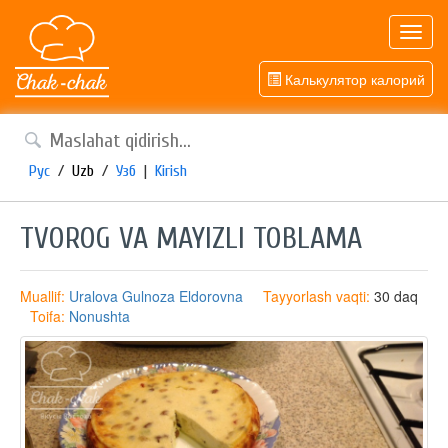
Toggl
navig
Калькулятор калорий
Рус
/
Uzb
/
Узб
|
Kirish
TVOROG VA MAYIZLI TOBLAMA
Muallif:
Uralova Gulnoza Eldorovna
Tayyorlash vaqti:
30 daq
Toifa:
Nonushta