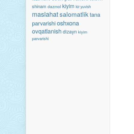
kiyim
shinam
dazmol
kir yuvish
maslahat
salomatlik
tana
oshxona
parvarishi
ovqatlanish
dizayn
kiyim
parvarishi