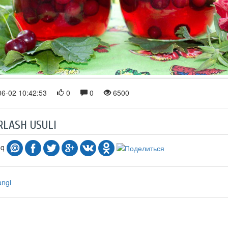
6-02 10:42:53
0
0
6500
RLASH USULI
oq
angi