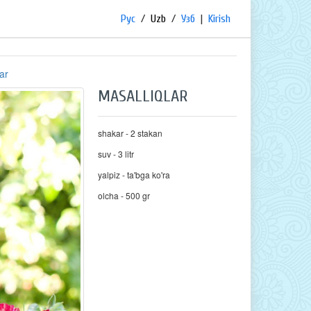
Рус
/
Uzb
/
Узб
|
Kirish
lar
MASALLIQLAR
shakar - 2 stakan
suv - 3 litr
yalpiz - ta'bga ko'ra
olcha - 500 gr