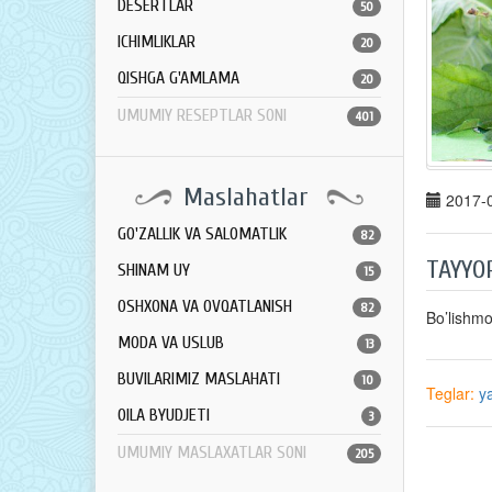
DESERTLAR
50
ICHIMLIKLAR
20
QISHGA G'AMLAMA
20
UMUMIY RESEPTLAR SONI
401
Maslahatlar
2017-0
GO'ZALLIK VA SALOMATLIK
82
TAYYO
SHINAM UY
15
OSHXONA VA OVQATLANISH
82
Bo’lishm
MODA VA USLUB
13
BUVILARIMIZ MASLAHATI
10
Teglar:
y
OILA BYUDJETI
3
UMUMIY MASLAXATLAR SONI
205