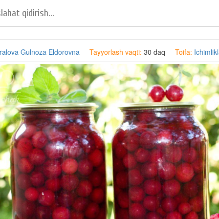
ralova Gulnoza Eldorovna
Tayyorlash vaqti:
30 daq
Toifa:
Ichimlik