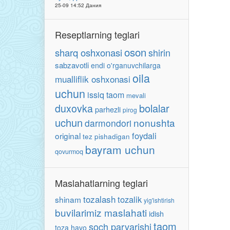
25-09 14:52 Дания
Reseptlarning teglari
oson
sharq oshxonasi
shirin
sabzavotli
endi o'rganuvchilarga
oila
mualliflik oshxonasi
uchun
issiq taom
mevali
bolalar
duxovka
parhezli
pirog
uchun
nonushta
darmondori
foydali
original
tez pishadigan
bayram uchun
qovurmoq
Maslahatlarning teglari
tozalash
tozalik
shinam
yig'ishtirish
buvilarimiz maslahati
idish
taom
soch parvarishi
toza havo