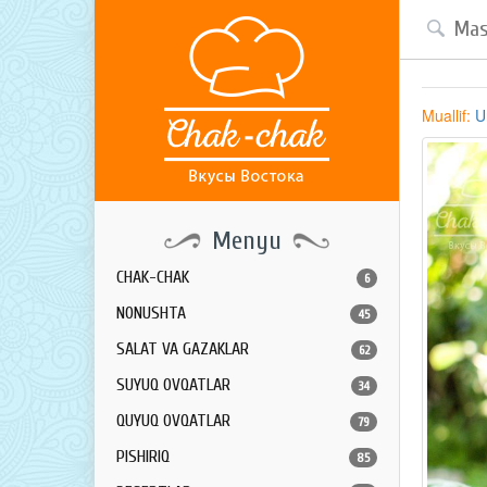
Muallif:
U
Menyu
CHAK-CHAK
6
NONUSHTA
45
SALAT VA GAZAKLAR
62
SUYUQ OVQATLAR
34
QUYUQ OVQATLAR
79
PISHIRIQ
85