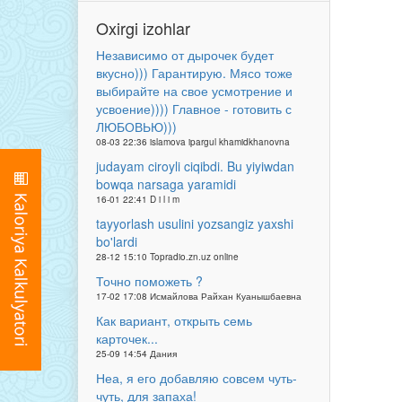
Oxirgi izohlar
Независимо от дырочек будет
вкусно))) Гарантирую. Мясо тоже
выбирайте на свое усмотрение и
усвоение)))) Главное - готовить с
ЛЮБОВЬЮ)))
08-03 22:36 islamova ipargul khamidkhanovna
judayam ciroyli ciqibdi. Bu yiyiwdan
bowqa narsaga yaramidi
16-01 22:41 D i l i m
tayyorlash usulini yozsangiz yaxshi
bo'lardi
28-12 15:10 Topradio.zn.uz online
Точно поможеть ?
17-02 17:08 Исмайлова Райхан Куанышбаевна
Как вариант, открыть семь
карточек...
25-09 14:54 Дания
Неа, я его добавляю совсем чуть-
чуть, для запаха!