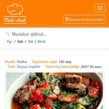
Toggl
navig
Калькулятор калорий
Рус
/
Uzb
/
Узб
|
Kirish
Muallif:
Malika
Tayyorlash vaqti:
180 daq
Toifa:
Quyuq ovqatlar
Taomning kaloriyaliligi:
2647.94 ккал