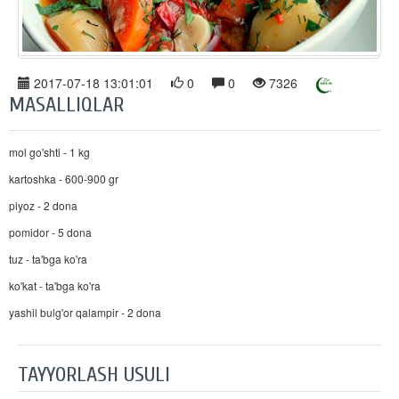
2017-07-18 13:01:01
0
0
7326
MASALLIQLAR
mol go'shti - 1 kg
kartoshka - 600-900 gr
piyoz - 2 dona
pomidor - 5 dona
tuz - ta'bga ko'ra
ko'kat - ta'bga ko'ra
yashil bulg'or qalampir - 2 dona
TAYYORLASH USULI