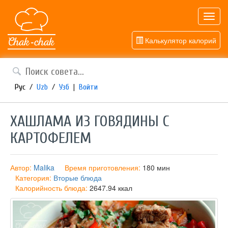
Toggl
navig
Калькулятор калорий
Рус
/
Uzb
/
Узб
|
Войти
ХАШЛАМА ИЗ ГОВЯДИНЫ С
КАРТОФЕЛЕМ
Автор:
Malika
Время приготовления:
180 мин
Категория:
Вторые блюда
Калорийность блюда:
2647.94 ккал