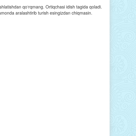
 ishlatishdan qo‘rqmang. Ortiqchasi idish tagida qoladi.
amonda aralashtirib turish esingizdan chiqmasin.