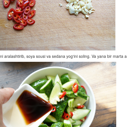
 aralashtirib, soya sousi va sedana yog‘ini soling. Va yana bir marta ara