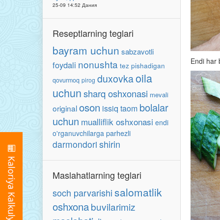
25-09 14:52 Дания
Reseptlarning teglari
bayram uchun
sabzavotli
Endi har 
nonushta
foydali
tez pishadigan
oila
duxovka
qovurmoq
pirog
uchun
sharq oshxonasi
mevali
oson
bolalar
original
issiq taom
uchun
mualliflik oshxonasi
endi
parhezli
o'rganuvchilarga
shirin
darmondori
Maslahatlarning teglari
salomatlik
soch parvarishi
oshxona
buvilarimiz