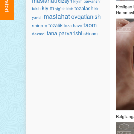
maslahati
dizayn
kiyim parvarishi
Kesilgan 
kiyim
tozalash
idish
yig'ishtirish
kir
Hammasini
maslahat
ovqatlanish
yuvish
taom
tozalik
shinam
toza havo
tana parvarishi
shinam
dazmol
Belgilang