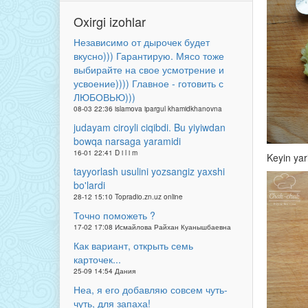
Oxirgi izohlar
Независимо от дырочек будет
вкусно))) Гарантирую. Мясо тоже
выбирайте на свое усмотрение и
усвоение)))) Главное - готовить с
ЛЮБОВЬЮ)))
08-03 22:36 islamova ipargul khamidkhanovna
judayam ciroyli ciqibdi. Bu yiyiwdan
bowqa narsaga yaramidi
16-01 22:41 D i l i m
Keyin yar
tayyorlash usulini yozsangiz yaxshi
bo'lardi
28-12 15:10 Topradio.zn.uz online
Точно поможеть ?
17-02 17:08 Исмайлова Райхан Куанышбаевна
Как вариант, открыть семь
карточек...
25-09 14:54 Дания
Неа, я его добавляю совсем чуть-
чуть, для запаха!