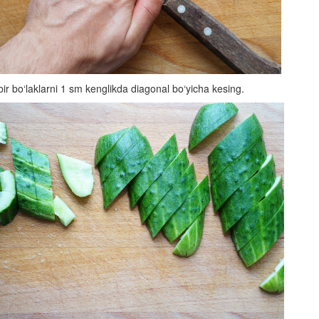
bir bo‘laklarni 1 sm kenglikda diagonal bo‘yicha kesing.