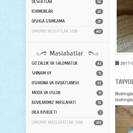
DESERTLAR
50
ICHIMLIKLAR
20
QISHGA G'AMLAMA
20
UMUMIY RESEPTLAR SONI
401
Maslahatlar
2017-0
GO'ZALLIK VA SALOMATLIK
82
SHINAM UY
15
TAYYO
OSHXONA VA OVQATLANISH
82
MODA VA USLUB
Bodringla
13
bodringlar
BUVILARIMIZ MASLAHATI
10
OILA BYUDJETI
3
UMUMIY MASLAXATLAR SONI
205