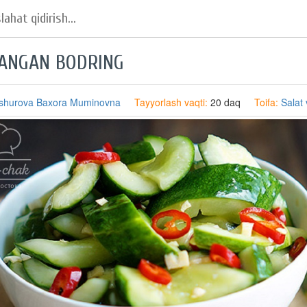
ANGAN BODRING
shurova Baxora Muminovna
Tayyorlash vaqti:
20 daq
Toifa:
Salat