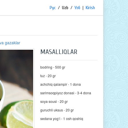
Рус
/
Uzb
/
Узб
|
Kirish
 va gazaklar
MASALLIQLAR
bodring - 500 gr
tuz - 20 gr
achchiq qalampir - 1 dona
sarimsoqpiyoz donasi - 3-4 dona
soya sousi - 20 gr
guruchli uksus - 20 gr
sedana yog‘i - 1 osh qoshiq