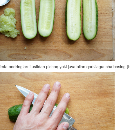
imta bodringlarni ustidan pichoq yoki juva bilan qarsilaguncha bosing 