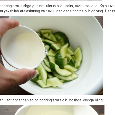
bodringlarni idishga guruchli uksus bilan solib, tuzini rostlang. Ko‘p tuz
 yaxshilab aralashtiring va 10-20 daqiqaga chetga olib qo‘ying. Har z
an vaqt o‘tgandan so‘ng bodringlarni siqib, boshqa idishga oling.