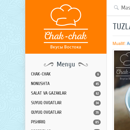
TUZL
Muallif:
A
Menyu
CHAK-CHAK
6
NONUSHTA
45
SALAT VA GAZAKLAR
62
SUYUQ OVQATLAR
34
QUYUQ OVQATLAR
79
PISHIRIQ
85