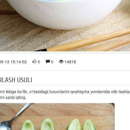
9-13 15:14:52
0
0
14818
RLASH USULI
rni ikkiga bo‘lib, o‘rtasidagi tuxumlarini qoshiqcha yordamida olib tashl
ni xarid qiling.