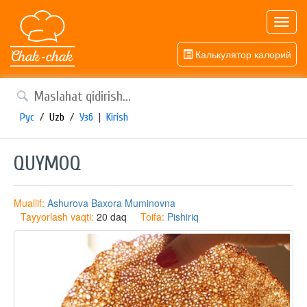
Toggl
navig
Калькулятор калорий
Рус
/
Uzb
/
Узб
|
Kirish
QUYMOQ
Muallif:
Ashurova Baxora Muminovna
Tayyorlash vaqti:
20 daq
Toifa:
Pishiriq