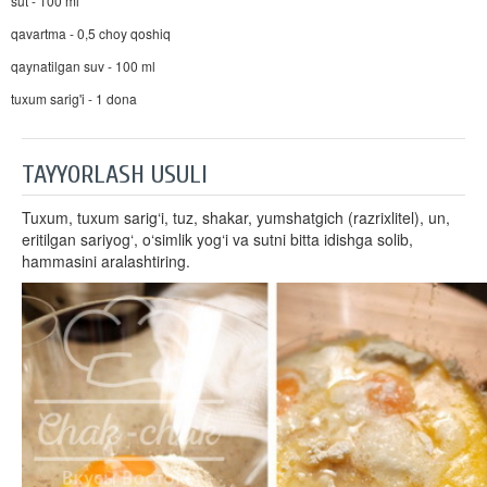
sut - 100 ml
qavartma - 0,5 choy qoshiq
qaynatilgan suv - 100 ml
tuxum sarig'i - 1 dona
TAYYORLASH USULI
Tuxum, tuxum sarig‘i, tuz, shakar, yumshatgich (razrixlitel), un,
eritilgan sariyog‘, o‘simlik yog‘i va sutni bitta idishga solib,
hammasini aralashtiring.