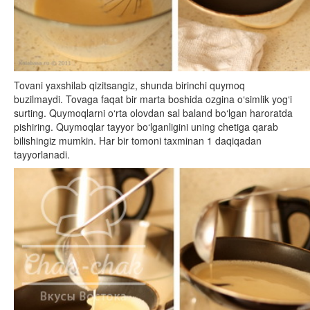
Tovani yaxshilab qizitsangiz, shunda birinchi quymoq
buzilmaydi. Tovaga faqat bir marta boshida ozgina o‘simlik yog‘i
surting. Quymoqlarni o‘rta olovdan sal baland bo‘lgan haroratda
pishiring. Quymoqlar tayyor bo‘lganligini uning chetiga qarab
bilishingiz mumkin. Har bir tomoni taxminan 1 daqiqadan
tayyorlanadi.