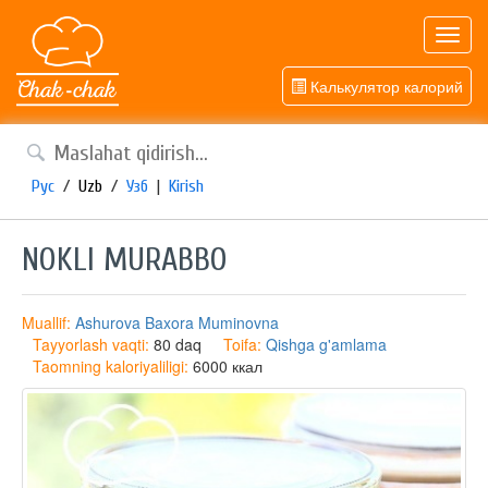
Toggl
navig
Калькулятор калорий
Рус
/
Uzb
/
Узб
|
Kirish
NOKLI MURABBO
Muallif:
Ashurova Baxora Muminovna
Tayyorlash vaqti:
80 daq
Toifa:
Qishga g'amlama
Taomning kaloriyaliligi:
6000 ккал