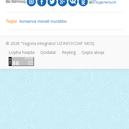
Bo’lishmoq
Teglar:
konserva
mevali
murabbo
© 2026 “Yagona integrator UZINFOCOM” MChJ
Loyiha haqida
Qoidalar
Reyting
Qayta aloqa