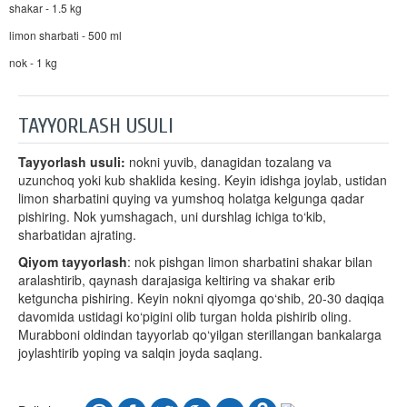
shakar - 1.5 kg
limon sharbati - 500 ml
nok - 1 kg
TAYYORLASH USULI
Tayyorlash usuli:
nokni yuvib, danagidan tozalang va
uzunchoq yoki kub shaklida kesing. Keyin idishga joylab, ustidan
limon sharbatini quying va yumshoq holatga kelgunga qadar
pishiring. Nok yumshagach, uni durshlag ichiga to‘kib,
sharbatidan ajrating.
Qiyom tayyorlash
: nok pishgan limon sharbatini shakar bilan
aralashtirib, qaynash darajasiga keltiring va shakar erib
ketguncha pishiring. Keyin nokni qiyomga qo‘shib, 20-30 daqiqa
davomida ustidagi ko‘pigini olib turgan holda pishirib oling.
Murabboni oldindan tayyorlab qo‘yilgan sterillangan bankalarga
joylashtirib yoping va salqin joyda saqlang.