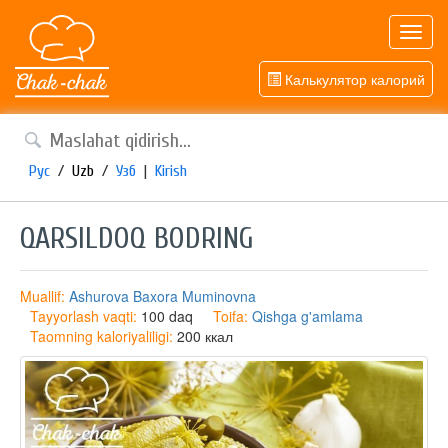
Toggl
navig
Калькулятор калорий
Рус
/
Uzb
/
Узб
|
Kirish
QARSILDOQ BODRING
Muallif:
Ashurova Baxora Muminovna
Tayyorlash vaqti:
100 daq
Toifa:
Qishga g'amlama
Taomning kaloriyaliligi:
200 ккал