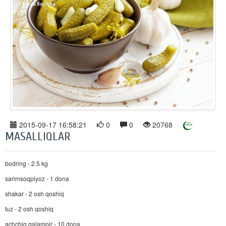
2015-09-17 16:58:21
0
0
20768
MASALLIQLAR
bodring - 2.5 kg
sarimsoqpiyoz - 1 dona
shakar - 2 osh qoshiq
tuz - 2 osh qoshiq
achchiq qalampir - 10 dona