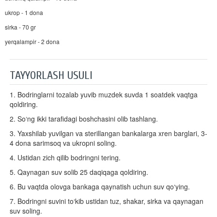
ukrop - 1 dona
sirka - 70 gr
yerqalampir - 2 dona
TAYYORLASH USULI
1. Bodringlarni tozalab yuvib muzdek suvda 1 soatdek vaqtga
qoldiring.
2. So‘ng ikki tarafidagi boshchasini olib tashlang.
3. Yaxshilab yuvilgan va sterillangan bankalarga xren barglari, 3-
4 dona sarimsoq va ukropni soling.
4. Ustidan zich qilib bodringni tering.
5. Qaynagan suv solib 25 daqiqaga qoldiring.
6. Bu vaqtda olovga bankaga qaynatish uchun suv qo‘ying.
7. Bodringni suvini to‘kib ustidan tuz, shakar, sirka va qaynagan
suv soling.