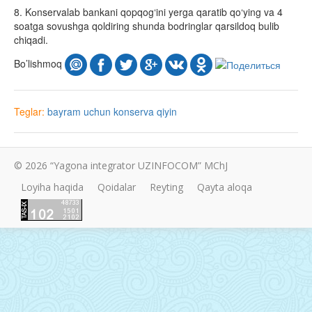
8. Kоnservalab bankani qopqog‘ini yerga qaratib qo‘ying va 4
soatga sovushga qoldiring shunda bodringlar qarsildoq bulib
chiqadi.
Bo’lishmoq
Teglar:
bayram uchun
konserva
qiyin
© 2026 “Yagona integrator UZINFOCOM” MChJ
Loyiha haqida
Qoidalar
Reyting
Qayta aloqa