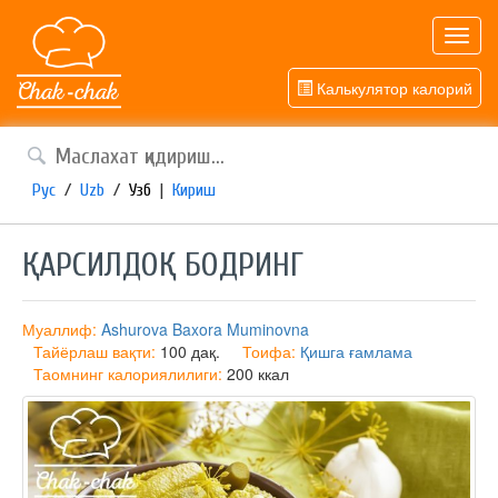
Toggl
navig
Калькулятор калорий
Рус
/
Uzb
/
Узб
|
Кириш
ҚАРСИЛДОҚ БОДРИНГ
Муаллиф:
Ashurova Baxora Muminovna
Тайёрлаш вақти:
100 дақ.
Тоифа:
Қишга ғамлама
Таомнинг калориялилиги:
200 ккал