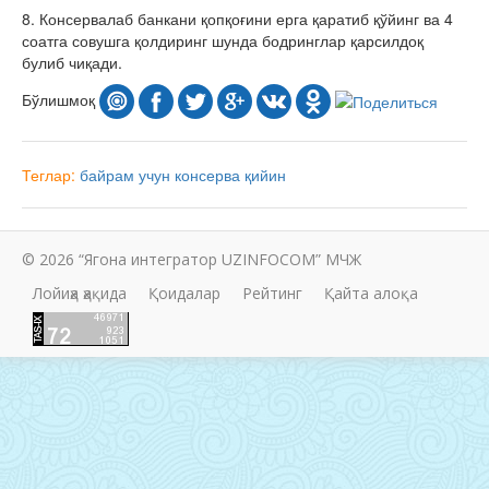
8. Консервалаб банкани қопқоғини ерга қаратиб қўйинг ва 4
соатга совушга қолдиринг шунда бодринглар қарсилдоқ
булиб чиқади.
Бўлишмоқ
Теглар:
байрам учун
консерва
қийин
© 2026 “Ягона интегратор UZINFOCOM” МЧЖ
Лойиҳа ҳақида
Қоидалар
Рейтинг
Қайта алоқа