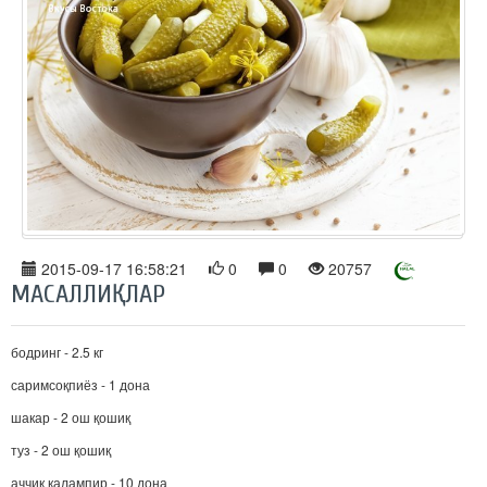
2015-09-17 16:58:21
0
0
20757
МАСАЛЛИҚЛАР
бодринг - 2.5 кг
саримсоқпиёз - 1 дона
шакар - 2 ош қошиқ
туз - 2 ош қошиқ
аччиқ қалампир - 10 дона