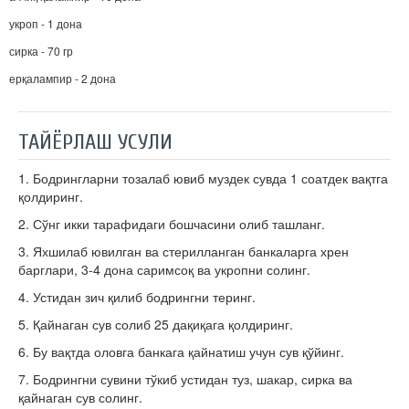
укроп - 1 дона
сирка - 70 гр
ерқалампир - 2 дона
ТАЙЁРЛАШ УСУЛИ
1. Бодрингларни тозалаб ювиб муздек сувда 1 соатдек вақтга
қолдиринг.
2. Сўнг икки тарафидаги бошчасини олиб ташланг.
3. Яхшилаб ювилган ва стерилланган банкаларга хрен
барглари, 3-4 дона саримсоқ ва укропни солинг.
4. Устидан зич қилиб бодрингни теринг.
5. Қайнаган сув солиб 25 дақиқага қолдиринг.
6. Бу вақтда оловга банкага қайнатиш учун сув қўйинг.
7. Бодрингни сувини тўкиб устидан туз, шакар, сирка ва
қайнаган сув солинг.