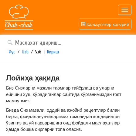
Toggl
navig
Калькулятор калорий
Рус
/
Uzb
/
Узб
|
Кириш
Лойиҳа ҳақида
Биз Сизларни мазали таомлар тайёрлаш ва уларни
ейишни хуш кўрадиганлар сайтида кўрганимиздан ғоят
мамнунмиз!
Бизда Сиз мазали, оддий ва ажойиб рецептлар билан
бирга, фойдаланувчиларимиз томонидан қолдирилган
ўзингиз ва уй парваришига оид фойдали маслаҳатлар
ҳамда бошқа сирларни топа оласиз.