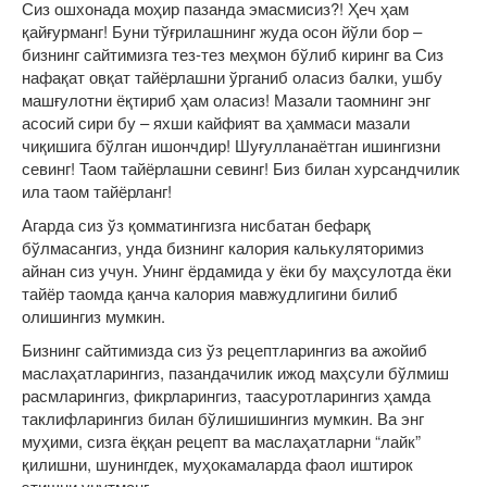
Сиз ошхонада моҳир пазанда эмасмисиз?! Ҳеч ҳам
қайғурманг! Буни тўғрилашнинг жуда осон йўли бор –
бизнинг сайтимизга тез-тез меҳмон бўлиб киринг ва Сиз
нафақат овқат тайёрлашни ўрганиб оласиз балки, ушбу
машғулотни ёқтириб ҳам оласиз! Мазали таомнинг энг
асосий сири бу – яхши кайфият ва ҳаммаси мазали
чиқишига бўлган ишончдир! Шуғулланаётган ишингизни
севинг! Таом тайёрлашни севинг! Биз билан хурсандчилик
ила таом тайёрланг!
Агарда сиз ўз қомматингизга нисбатан бефарқ
бўлмасангиз, унда бизнинг калория калькуляторимиз
айнан сиз учун. Унинг ёрдамида у ёки бу маҳсулотда ёки
тайёр таомда қанча калория мавжудлигини билиб
олишингиз мумкин.
Бизнинг сайтимизда сиз ўз рецептларингиз ва ажойиб
маслаҳатларингиз, пазандачилик ижод маҳсули бўлмиш
расмларингиз, фикрларингиз, таасуротларингиз ҳамда
таклифларингиз билан бўлишишингиз мумкин. Ва энг
муҳими, сизга ёққан рецепт ва маслаҳатларни “лайк”
қилишни, шунингдек, муҳокамаларда фаол иштирок
этишни унутманг.