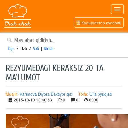
Toggl
navig
Калькулятор калорий
Рус
/
Uzb
/
Узб
|
Kirish
REZYUMEDAGI KERAKSIZ 20 TA
MA'LUMOT
Muallif:
Karimova Diyora Baxtiyor qizi
Toifa:
Oila byudjeti
2015-10-19 13:46:53
0
0
8990