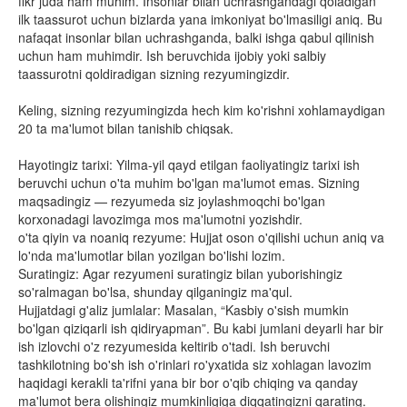
fikr juda ham muhim. Insonlar bilan uchrashgandagi qoladigan
ilk taassurot uchun bizlarda yana imkoniyat bo'lmasiligi aniq. Bu
nafaqat insonlar bilan uchrashganda, balki ishga qabul qilinish
uchun ham muhimdir. Ish beruvchida ijobiy yoki salbiy
taassurotni qoldiradigan sizning rezyumingizdir.
Keling, sizning rezyumingizda hech kim ko'rishni xohlamaydigan
20 ta ma'lumot bilan tanishib chiqsak.
Hayotingiz tarixi: Yilma-yil qayd etilgan faoliyatingiz tarixi ish
beruvchi uchun o'ta muhim bo'lgan ma'lumot emas. Sizning
maqsadingiz — rezyumeda siz joylashmoqchi bo'lgan
korxonadagi lavozimga mos ma'lumotni yozishdir.
o'ta qiyin va noaniq rezyume: Hujjat oson o'qilishi uchun aniq va
lo'nda ma'lumotlar bilan yozilgan bo'lishi lozim.
Suratingiz: Agar rezyumeni suratingiz bilan yuborishingiz
so'ralmagan bo'lsa, shunday qilganingiz ma'qul.
Hujjatdagi g'aliz jumlalar: Masalan, “Kasbiy o'sish mumkin
bo'lgan qiziqarli ish qidiryapman”. Bu kabi jumlani deyarli har bir
ish izlovchi o'z rezyumesida keltirib o'tadi. Ish beruvchi
tashkilotning bo'sh ish o'rinlari ro'yxatida siz xohlagan lavozim
haqidagi kerakli ta'rifni yana bir bor o'qib chiqing va qanday
ma'lumot bera olishingiz mumkinligiga diqqatingizni qarating.