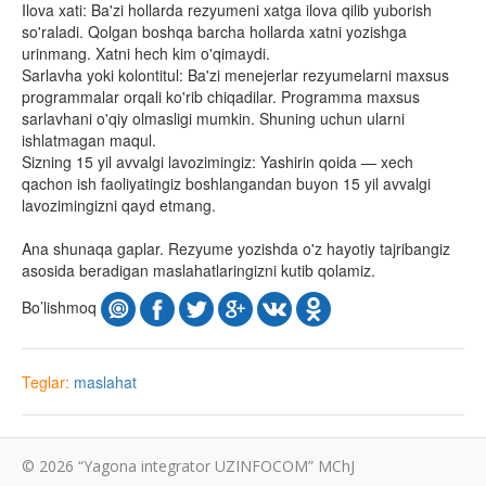
Ilova xati: Ba'zi hollarda rezyumeni xatga ilova qilib yuborish
so'raladi. Qolgan boshqa barcha hollarda xatni yozishga
urinmang. Xatni hech kim o'qimaydi.
Sarlavha yoki kolontitul: Ba'zi menejerlar rezyumelarni maxsus
programmalar orqali ko'rib chiqadilar. Programma maxsus
sarlavhani o'qiy olmasligi mumkin. Shuning uchun ularni
ishlatmagan maqul.
Sizning 15 yil avvalgi lavozimingiz: Yashirin qoida — xech
qachon ish faoliyatingiz boshlangandan buyon 15 yil avvalgi
lavozimingizni qayd etmang.
Ana shunaqa gaplar. Rezyume yozishda o'z hayotiy tajribangiz
asosida beradigan maslahatlaringizni kutib qolamiz.
Bo’lishmoq
Teglar:
maslahat
© 2026 “Yagona integrator UZINFOCOM” MChJ