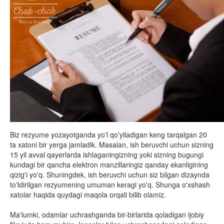
Biz rezyume yozayotganda yo'l qo'yiladigan keng tarqalgan 20
ta xatoni bir yerga jamladik. Masalan, ish beruvchi uchun sizning
15 yil avval qayerlarda ishlaganingizning yoki sizning bugungi
kundagi bir qancha elektron manzillaringiz qanday ekanligining
qizig'i yo'q. Shuningdek, ish beruvchi uchun siz bilgan dizaynda
to'ldirilgan rezyumening umuman keragi yo'q. Shunga o'xshash
xatolar haqida quydagi maqola orqali bilib olamiz.
Ma'lumki, odamlar uchrashganda bir-birlarida qoladigan ijobiy