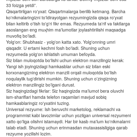
33 foizga yetdi”.
Qisqartirilgan ro'yxat: Qisqartmalarga berilib ketmang. Barcha
ko'nikmalaringizni to'ldirayotgan rezyumingizda qisqa ro'yxat
bilan keltirib o'tish to'g'ri fikr emas. Rezyumeda ta'rif va faktlarga
asoslangan eng muҳhim ma'lumotlar joylashtirilishi maqsadga
muvofiq bo'ladi.
Yolg'on: Shubhasiz - yolg'on katta xato. Yolg'onning umri
qisqadir. U ertami kechmi fosh bo'ladi. Shuning uchun
rezyumeda yolg'on ishlatish umuman befoyda.
Siz bilan muloqotda bo'lishi uchun elektron manzilingiz kerak:
Yangi ish joyingizdagi hamkasblar uchun siz bilan eski
korxonangizning elektron manzili orqali muloqotda bo'lish
noqulaylik tug'dirishi mumkin. Shuning uchun o'zingizning
elektron manzilingiz bo'lgani durust.
Siz haqingizdagi fikrlar: Siz haqingizda ma'lumot bera oluvchi
ism-shariflari hamda telefon raqamlari mavjud sobiq
hamkasblaringiz ro'yxatini tuzing.
Universal rezyume: Ish beruvchi marketolog, reklamachi va
programmist kabi lavozimlar uchun yozilgan universal rezyumeni
xatto qo'liga olishni istamaydi. Har bir kasb ma'lum ko'nikmalarni
talab etadi. Shuning uchun erinmasdan mutaxassisligiga qarab
rezyume yozilishi lozim.