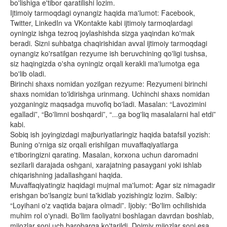
bo'lishiga e'tibor qaratilishi lozim.
Ijtimoiy tarmoqdagi oynangiz haqida ma'lumot: Facebook,
Twitter, LinkedIn va VKontakte kabi ijtimoiy tarmoqlardagi
oyningiz ishga tezroq joylashishda sizga yaqindan ko'mak
beradi. Sizni suhbatga chaqirishidan avval ijtimoiy tarmoqdagi
oynangiz ko'rsatilgan rezyume ish beruvchining qo'ligi tushsa,
siz haqingizda o'sha oyningiz orqali kerakli ma'lumotga ega
bo'lib oladi.
Birinchi shaxs nomidan yozilgan rezyume: Rezyumeni birinchi
shaxs nomidan to'ldirishga urinmang. Uchinchi shaxs nomidan
yozganingiz maqsadga muvofiq bo'ladi. Masalan: “Lavozimini
egalladi”, “Bo'limni boshqardi”, “...ga bog'liq masalalarni hal etdi”
kabi.
Sobiq ish joyingizdagi majburiyatlaringiz haqida batafsil yozish:
Buning o'rniga siz orqali erishilgan muvaffaqiyatlarga
e'tiboringizni qarating. Masalan, korxona uchun daromadni
sezilarli darajada oshgani, xarajatning pasaygani yoki ishlab
chiqarishning jadallashgani haqida.
Muvaffaqiyatingiz haqidagi mujmal ma'lumot: Agar siz nimagadir
erishgan bo'lsangiz buni ta'kidlab yozishingiz lozim. Salbiy:
“Loyihani o'z vaqtida bajara olmadi”. Ijobiy: “Bo'lim ochilishida
muhim rol o'ynadi. Bo'lim faoliyatni boshlagan davrdan boshlab,
mijozlar soni uch barobarga ko'tarildi. Doimiy mijozlar soni esa