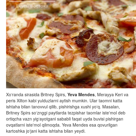
Xo‘randa sirasida Britney Spirs,
Yeva Mendes
, Merayya Keri va
peris Xilton kabi yulduzlarni aytish mumkin. Ular taomni katta
ishtaha bilan tanovvul qilib, pishirishga xushi yo‘q. Masalan,
Britney Spirs so‘znggi paytlarda tezpishar taomlar iste'mol deb
ortiqcha vazn yig‘ayotgani sababli faqat uyda buvisi pishirgan
ovqatlarni iste'mol qilmoqda. Yeva Mendes esa qovurilgan
kartoshka jo‘jani katta ishtaha bilan yeydi.