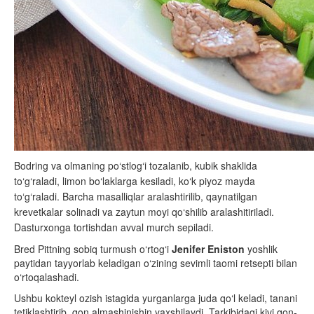
Bodring va olmaning po‘stlog‘i tozalanib, kubik shaklida
to‘g‘raladi, limon bo‘laklarga kesiladi, ko‘k piyoz mayda
to‘g‘raladi. Barcha masalliqlar aralashtirilib, qaynatilgan
krevetkalar solinadi va zaytun moyi qo‘shilib aralashitiriladi.
Dasturxonga tortishdan avval murch sepiladi.
Bred Pittning sobiq turmush o‘rtog‘i
Jenifer Eniston
yoshlik
paytidan tayyorlab keladigan o‘zining sevimli taomi retsepti bilan
o‘rtoqalashadi.
Ushbu kokteyl ozish istagida yurganlarga juda qo‘l keladi, tanani
tetiklashtirib, qon almashinishin yaxshilaydi. Tarkibidagi kivi qon-