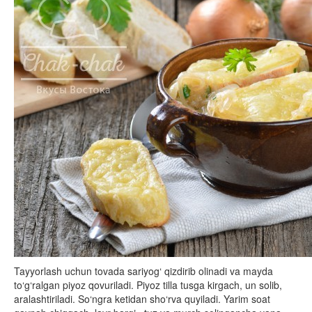
Tayyorlash uchun tovada sariyog‘ qizdirib olinadi va mayda
to‘g‘ralgan piyoz qovuriladi. Piyoz tilla tusga kirgach, un solib,
aralashtiriladi. So‘ngra ketidan sho‘rva quyiladi. Yarim soat