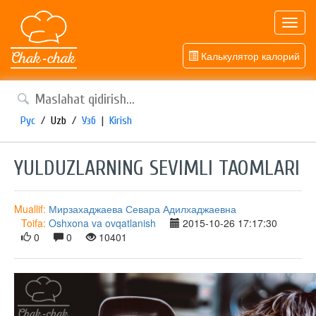
Toggl
navig
Калькулятор калорий
Рус
/
Uzb
/
Узб
|
Kirish
YULDUZLARNING SEVIMLI TAOMLARI
Muallif:
Мирзахаджаева Севара Адилхаджаевна
Toifa:
Oshxona va ovqatlanish
2015-10-26 17:17:30
0
0
10401