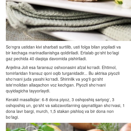
So‘ngra ustidan kivi sharbati surtilib, usti folga bilan yopiladi va
bir kechaga marinadlanishga qoldiriladi. Ertalab go‘sht bo‘lagi
gaz pechida 40 daqiqa davomida pishiriladi.
Anjelina Joli esa faransuz oshxonasini afzal ko‘radi. Ehtimol,
tomirlaridan fransuz qoni oqib turganidadir... Bu aktrisa piyozli
sho‘rvani juda yaxshi ko‘radi. Shirinlik va yog‘li go‘sht
iste'molidan allaqachon voz kechgan. Piyozli sho‘rvani
quyidagicha tayyorlaydi.
Kerakli masalliqlar: 6-8 dona piyoz, 3 oshqoshiq sariyog‘, 3
oshqoshiq un, go‘sht va sabzavotlarning qaynatilgan sho‘rvasi, 1
dona lavr bargi, murch, 1,5 stakan pishloq va bir dona non
bo‘lagi.