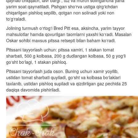
qaynab chiqqach, lavr bargi , tuz va murch solingancha yana
yarim soat qaynatiladi. Pishgan sho‘rva ustiga qirg‘ichdan
chiqarilgan pishloq sepilib, qotgan non solinadi yoki non
to‘g‘raladi.
Jolining turmush o‘rtog‘i Bred Pitt esa, aksincha, yarim tayyor
mahsulotlar hamda qovurilgan taomlarni yaxshi ko‘radi. Masalan
Oskar sohibi maxsus pitssa retsepti bilan baham ko‘radi.
Pitssani tayyorlash uchun: pitssa xamiri, 1 stakan tomat
sharbati, 500 g kolbasa, 200 g dudlangan kolbasa, 50 g yog‘li
go‘sht bo‘lagi, 1 stakan pishloq.
Pitssani tayyorlash juda oson. Buning uchun xamir yoyilib,
ustidan tomat sharbati quyiladi, go‘sht va kolbasa bo‘laklari
taxlanib, ustidan pishloq supiladi va qizdirilgan gaz pechida 25
daqiqa davomida pishiriladi.