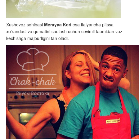
Xushovoz sohibasi
Merayya Keri
esa italyancha pitssa
xo‘randasi va qomatini saqlash uchun sevimli taomidan voz
kechishga majburligini tan oladi.