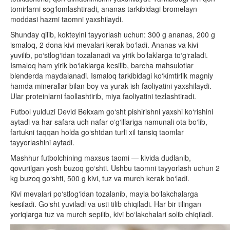
tomirlarni sog‘lomlashtiradi, ananas tarkibidagi bromelayn
moddasi hazmi taomni yaxshilaydi.
Shunday qilib, kokteylni tayyorlash uchun: 300 g ananas, 200 g
ismaloq, 2 dona kivi mevalari kerak bo‘ladi. Ananas va kivi
yuvilib, po‘stlog‘idan tozalanadi va yirik bo‘laklarga to‘g‘raladi.
Ismaloq ham yirik bo‘laklarga kesilib, barcha mahsulotlar
blenderda maydalanadi. Ismaloq tarkibidagi ko‘kimtirlik magniy
hamda minerallar bilan boy va yurak ish faoliyatini yaxshilaydi.
Ular proteinlarni faollashtirib, miya faoliyatini tezlashtiradi.
Futbol yulduzi Devid Bekxam go‘sht pishirishni yaxshi ko‘rishini
aytadi va har safara uch nafar o‘g‘illariga namunali ota bo‘lib,
fartukni taqqan holda go‘shtdan turli xil tansiq taomlar
tayyorlashini aytadi.
Mashhur futbolchining maxsus taomi — kivida dudlanib,
qovurilgan yosh buzoq go‘shti. Ushbu taomni tayyorlash uchun 2
kg buzoq go‘shti, 500 g kivi, tuz va murch kerak bo‘ladi.
Kivi mevalari po‘stlog‘idan tozalanib, mayla bo‘lakchalarga
kesiladi. Go‘sht yuviladi va usti tilib chiqiladi. Har bir tilingan
yoriqlarga tuz va murch sepilib, kivi bo‘lakchalari solib chiqiladi.