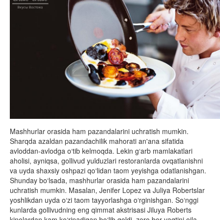
Mashhurlar orasida ham pazandalarini uchratish mumkin.
Sharqda azaldan pazandachilik mahorati an'ana sifatida
avloddan-avlodga o‘tib kelmoqda. Lekin g‘arb mamlakatlari
aholisi, ayniqsa, gollivud yulduzlari restoranlarda ovqatlanishni
va uyda shaxsiy oshpazi qo‘lidan taom yeyishga odatlanishgan.
Shunday bo‘lsada, mashhurlar orasida ham pazandalarini
uchratish mumkin. Masalan, Jenifer Lopez va Juliya Robertslar
yoshlikdan uyda o‘zi taom tayyorlashga o‘rginishgan. So‘nggi
kunlarda gollivudning eng qimmat akstrisasi Jiluya Roberts
kinolardan kam ko‘rinadigan bo‘lib qoldi, zero bor vaqtini oila