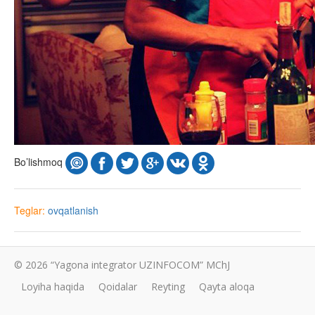
Bo’lishmoq
Teglar:
ovqatlanish
© 2026 “Yagona integrator UZINFOCOM” MChJ
Loyiha haqida
Qoidalar
Reyting
Qayta aloqa