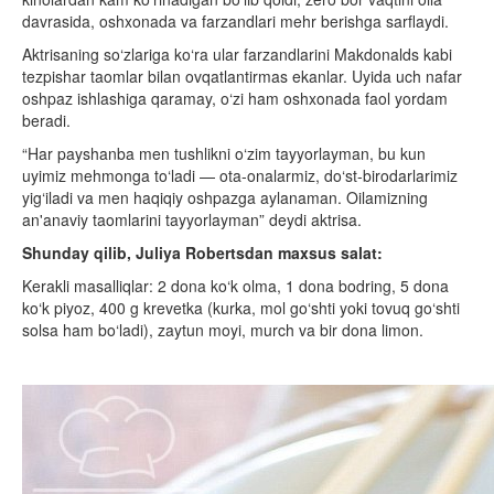
davrasida, oshxonada va farzandlari mehr berishga sarflaydi.
Aktrisaning so‘zlariga ko‘ra ular farzandlarini Makdonalds kabi
tezpishar taomlar bilan ovqatlantirmas ekanlar. Uyida uch nafar
oshpaz ishlashiga qaramay, o‘zi ham oshxonada faol yordam
beradi.
“Har payshanba men tushlikni o‘zim tayyorlayman, bu kun
uyimiz mehmonga to‘ladi — ota-onalarmiz, do‘st-birodarlarimiz
yig‘iladi va men haqiqiy oshpazga aylanaman. Oilamizning
an'anaviy taomlarini tayyorlayman” deydi aktrisa.
Shunday qilib, Juliya Robertsdan maxsus salat:
Kerakli masalliqlar: 2 dona ko‘k olma, 1 dona bodring, 5 dona
ko‘k piyoz, 400 g krevetka (kurka, mol go‘shti yoki tovuq go‘shti
solsa ham bo‘ladi), zaytun moyi, murch va bir dona limon.