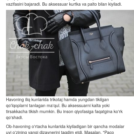
vazifasini bajaradi. Bu aksessuar kurtka va palto bilan kiyiladi.
Havoning iliq kunlarida trikotaj hamda yungdan tikilgan
qo'lqoplarni tanlagan ma'qul. Bu aksessuarni kalta yoki
tirsakkacha tikish mumkin. Bu inson qiyofasiga faqatgina ko'rk
qo'shadi.
Ob-havoning o'rtacha kunlarida kiyiladigan bir qancha modalar
uyi o'zining yangi dizaynerini taqdim etdi. Masalan, "Paco