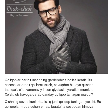
Qo'lqoplar har bir insonning garderobida bo'lsa kerak. Bu
aksessuar orqali qo'llarni isitish, sovuqdan himoya qilishdan
tashqari, o'ta zamonaviy inson qiyofasini yaratish mumkin.
Xo'sh, ob-havoga qarab qanday qo'lqop tanlagan ma'qul?
Qishning sovuq kunlarida issiq junli qo'lqop tanlagan yaxshi. Bu
qo'lqoplar moda uchun emas, faqatgina sovuqdan himoya