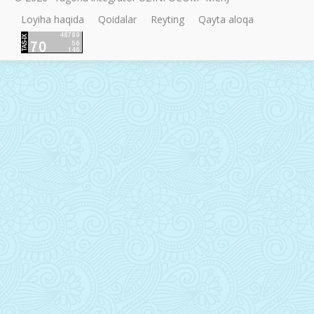
Loyiha haqida
Qoidalar
Reyting
Qayta aloqa