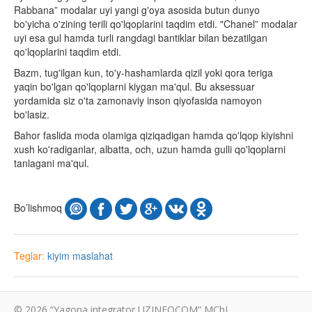
Rabbana” modalar uyi yangi g'oya asosida butun dunyo
bo'yicha o'zining terili qo'lqoplarini taqdim etdi. "Chanel” modalar
uyi esa gul hamda turli rangdagi bantiklar bilan bezatilgan
qo'lqoplarini taqdim etdi.
Bazm, tug'ilgan kun, to'y-hashamlarda qizil yoki qora teriga
yaqin bo'lgan qo'lqoplarni kiygan ma'qul. Bu aksessuar
yordamida siz o'ta zamonaviy inson qiyofasida namoyon
bo'lasiz.
Bahor faslida moda olamiga qiziqadigan hamda qo'lqop kiyishni
xush ko'radiganlar, albatta, och, uzun hamda gulli qo'lqoplarni
tanlagani ma'qul.
Bo’lishmoq
Teglar:
kiyim
maslahat
© 2026 “Yagona integrator UZINFOCOM” MChJ