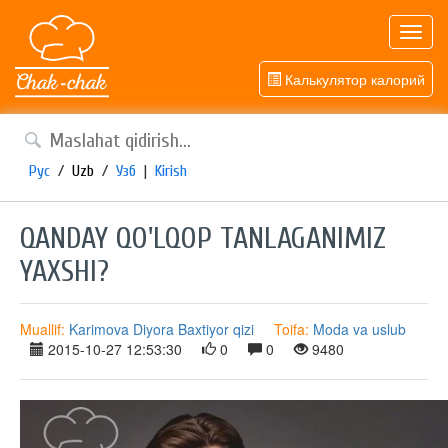
Toggl
navig
Калькулятор калорий
Рус
/
Uzb
/
Узб
|
Kirish
QANDAY QO'LQOP TANLAGANIMIZ
YAXSHI?
Muallif:
Karimova Diyora Baxtiyor qizi
Toifa:
Moda va uslub
2015-10-27 12:53:30
0
0
9480