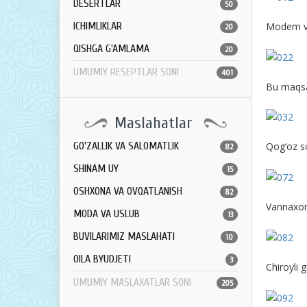
DESERTLAR
50
Modem va 
ICHIMLIKLAR
20
QISHGA G'AMLAMA
20
UMUMIY RESEPTLAR SONI
401
Bu maqsa
Maslahatlar
GO'ZALLIK VA SALOMATLIK
Qog‘oz so
82
SHINAM UY
15
OSHXONA VA OVQATLANISH
82
Vannaxona
MODA VA USLUB
13
BUVILARIMIZ MASLAHATI
10
OILA BYUDJETI
3
Chiroyli 
UMUMIY MASLAXATLAR SONI
205