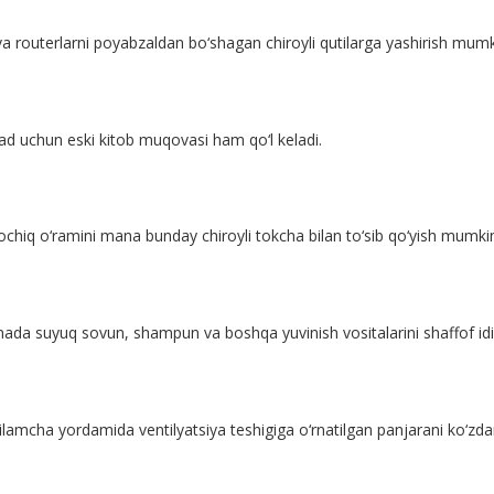
routerlarni poyabzaldan bo‘shagan chiroyli qutilarga yashirish mumk
d uchun eski kitob muqovasi ham qo‘l keladi.
chiq o‘ramini mana bunday chiroyli tokcha bilan to‘sib qo‘yish mumki
da suyuq sovun, shampun va boshqa yuvinish vositalarini shaffof idis
gilamcha yordamida ventilyatsiya teshigiga o‘rnatilgan panjarani ko‘zda