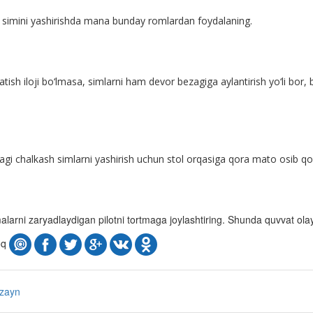
r simini yashirishda mana bunday romlardan foydalaning.
tish iloji bo‘lmasa, simlarni ham devor bezagiga aylantirish yo‘li bor
dagi chalkash simlarni yashirish uchun stol orqasiga qora mato osib qo‘
malarni zaryadlaydigan pilotni tortmaga joylashtiring. Shunda quvvat o
oq
izayn