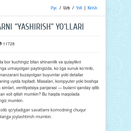
Рус
/
Uzb
/
Узб
|
Kirish
NI “YASHIRISH” YO‘LLARI
11728
da bor kuchingiz bilan shinamlik va qulaylikni
hga urinayotgan paytingizda, ko‘zga xunuk ko‘rinib,
manzarani buzayotgan buyumlar yoki detallar
ing uyida topiladi. Masalan, kompyuter yoki boshqa
 simlari, ventilyatsiya panjarasi — bularni qanday qilib
an xoli qilish mumkin? Bu haqda maqolada
ingiz mumkin.
 solib qo‘yiladigan savatlarni komodning chuqur
lariga joylashtirish mumkin.