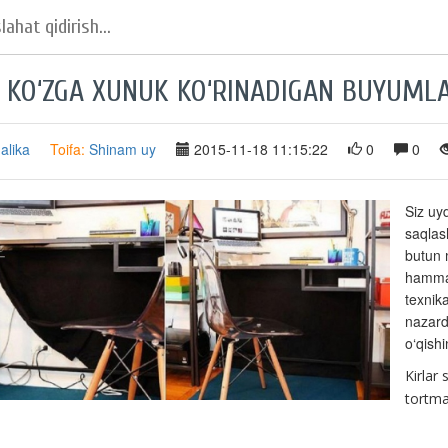
 KO‘ZGA XUNUK KO‘RINADIGAN BUYUMLAR
alika
Toifa:
Shinam uy
2015-11-18 11:15:22
0
0
Siz uy
saqlas
butun 
hamman
texnika
nazard
o‘qish
Kirlar
tortma