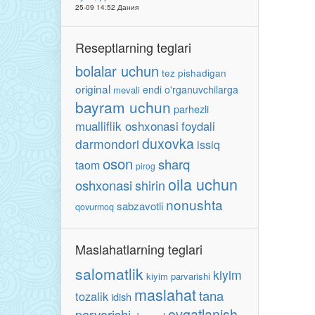
25-09 14:52 Дания
Reseptlarning teglari
bolalar uchun
tez pishadigan
original
endi o'rganuvchilarga
mevali
bayram uchun
parhezli
mualliflik oshxonasi
foydali
duxovka
darmondori
issiq
oson
sharq
taom
pirog
oila uchun
oshxonasi
shirin
nonushta
sabzavotli
qovurmoq
Maslahatlarning teglari
salomatlik
kiyim
kiyim parvarishi
maslahat
tana
tozalik
idish
ovqatlanish
parvarishi