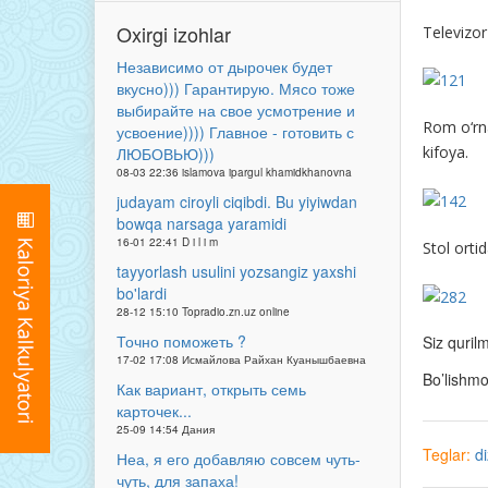
Oxirgi izohlar
Televizo
Независимо от дырочек будет
вкусно))) Гарантирую. Мясо тоже
выбирайте на свое усмотрение и
Rom o‘rna
усвоение)))) Главное - готовить с
kifoya.
ЛЮБОВЬЮ)))
08-03 22:36 islamova ipargul khamidkhanovna
judayam ciroyli ciqibdi. Bu yiyiwdan
bowqa narsaga yaramidi
16-01 22:41 D i l i m
Stol orti
tayyorlash usulini yozsangiz yaxshi
bo'lardi
28-12 15:10 Topradio.zn.uz online
Точно поможеть ?
Siz quril
17-02 17:08 Исмайлова Райхан Куанышбаевна
Bo’lishm
Как вариант, открыть семь
карточек...
25-09 14:54 Дания
Teglar:
d
Неа, я его добавляю совсем чуть-
чуть, для запаха!