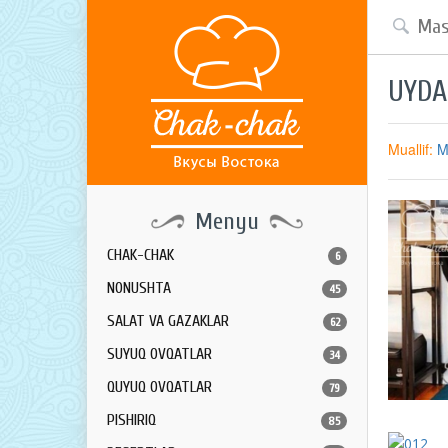
UYDA
Muallif:
M
Menyu
CHAK-CHAK
6
NONUSHTA
45
SALAT VA GAZAKLAR
62
SUYUQ OVQATLAR
34
QUYUQ OVQATLAR
79
PISHIRIQ
85