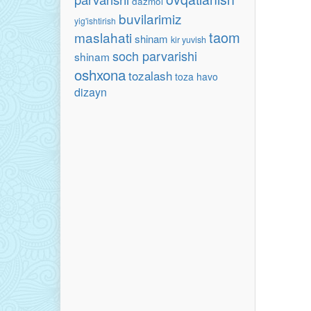
dazmol
buvilarimiz
yig'ishtirish
taom
maslahati
shinam
kir yuvish
soch parvarishi
shinam
oshxona
tozalash
toza havo
dizayn