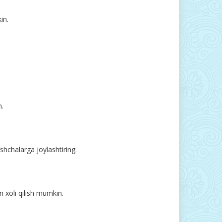
in.
n.
hchalarga joylashtiring.
n xoli qilish mumkin.