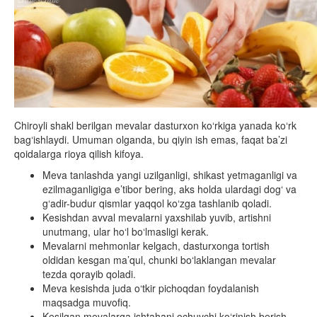
Chiroyli shakl berilgan mevalar dasturxon ko‘rkiga yanada ko‘rk
bag‘ishlaydi. Umuman olganda, bu qiyin ish emas, faqat ba’zi
qoidalarga rioya qilish kifoya.
Meva tanlashda yangi uzilganligi, shikast yetmaganligi va
ezilmaganligiga e’tibor bering, aks holda ulardagi dog‘ va
g‘adir-budur qismlar yaqqol ko‘zga tashlanib qoladi.
Kesishdan avval mevalarni yaxshilab yuvib, artishni
unutmang, ular ho‘l bo‘lmasligi kerak.
Mevalarni mehmonlar kelgach, dasturxonga tortish
oldidan kesgan ma’qul, chunki bo‘laklangan mevalar
tezda qorayib qoladi.
Meva kesishda juda o‘tkir pichoqdan foydalanish
maqsadga muvofiq.
Kesilgan mevalarga ishtahani ochuvchi ko‘rinish berish