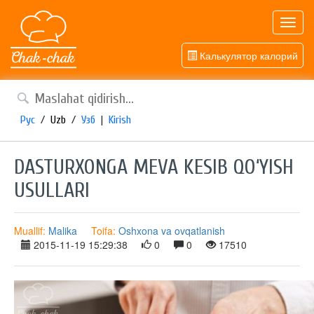
Toggl
navig
Калькулятор калорий
Рус
/
Uzb
/
Узб
|
Kirish
DASTURXONGA MEVA KESIB QO‘YISH
USULLARI
Muallif:
Malika
Toifa:
Oshxona va ovqatlanish
2015-11-19 15:29:38
0
0
17510