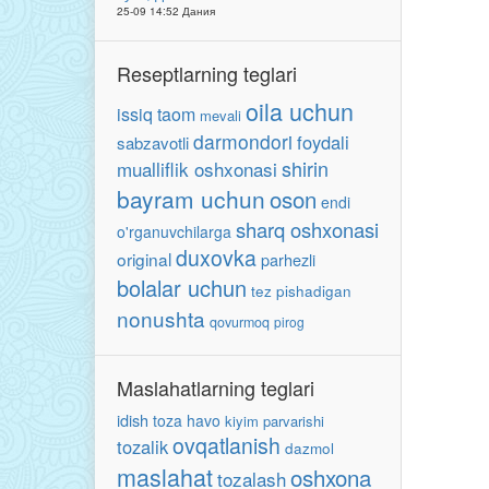
25-09 14:52 Дания
Reseptlarning teglari
oila uchun
issiq taom
mevali
darmondori
foydali
sabzavotli
shirin
mualliflik oshxonasi
bayram uchun
oson
endi
sharq oshxonasi
o'rganuvchilarga
duxovka
original
parhezli
bolalar uchun
tez pishadigan
nonushta
qovurmoq
pirog
Maslahatlarning teglari
idish
toza havo
kiyim parvarishi
ovqatlanish
tozalik
dazmol
maslahat
oshxona
tozalash