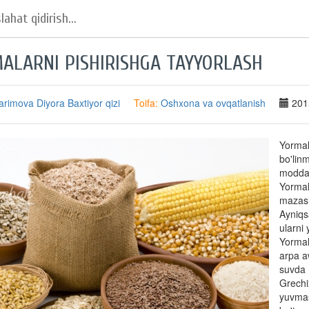
ALARNI PISHIRISHGA TAYYORLASH
arimova Diyora Baxtiyor qizi
Toifa:
Oshxona va ovqatlanish
201
Yormal
bo'lin
moddal
Yormal
mazasi
Ayniqs
ularni
Yormal
arpa aw
suvda 
Grechi
yuvmas