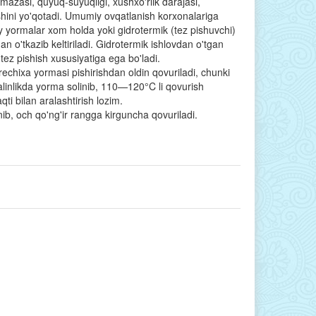
 mazasi, quyuq-suyuqligi, xushxo'rlik darajasi,
ishini yo'qotadi. Umumiy ovqatlanish korxonalariga
 yormalar xom holda yoki gidrotermik (tez pishuvchi)
an o'tkazib keltiriladi. Gidrotermik ishlovdan o'tgan
tez pishish xususiyatiga ega bo'ladi.
echixa yormasi pishirishdan oldin qovuriladi, chunki
linlikda yorma solinib, 110—120°C li qovurish
ti bilan aralashtirish lozim.
b, och qo'ng'ir rangga kirguncha qovuriladi.