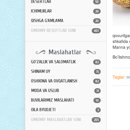
DESERTLAR
50
ICHIMLIKLAR
20
QISHGA G'AMLAMA
20
UMUMIY RESEPTLAR SONI
401
qovurilga
shkafida 
Manna yor
Maslahatlar
Bo’lishm
GO'ZALLIK VA SALOMATLIK
82
SHINAM UY
15
Teglar:
m
OSHXONA VA OVQATLANISH
82
MODA VA USLUB
13
BUVILARIMIZ MASLAHATI
10
OILA BYUDJETI
3
UMUMIY MASLAXATLAR SONI
205