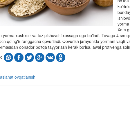
bo'tqa
ko'rin
bunday
ishlovd
yorma 
Xom gr
n yorma xushxo'r va tez pishuvchi xossaga ega bo'ladi. Tovaga 4 sm qa
och qo'ng'ir ranggacha qovuriladi. Qovurish jarayonida yormani vaqti-vaq
masidan donador bo'tqa tayyorlash kerak bo'lsa, awal protivenga solini
oq
aslahat
ovqatlanish