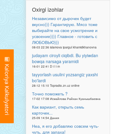
Oxirgi izohlar
Независимо от дырочек будет
вкусно))) Гарантирую. Мясо тоже
выбирайте на свое усмотрение и
усвоение)))) Главное - готовить с
ЛЮБОВЬЮ)))
08-03 22:36 islamova ipargul khamidkhanovna
judayam ciroyli ciqibdi. Bu yiyiwdan
bowqa narsaga yaramidi
16-01 22:41 D i l i m
tayyorlash usulini yozsangiz yaxshi
bo'lardi
28-12 15:10 Topradio.zn.uz online
Точно поможеть ?
17-02 17:08 Исмайлова Райхан Куанышбаевна
Как вариант, открыть семь
карточек...
25-09 14:54 Дания
Неа, я его добавляю совсем чуть-
чуть, для запаха!