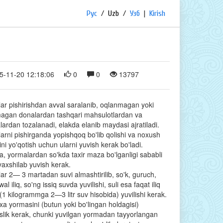
Рус
/
Uzb
/
Узб
|
Kirish
5-11-20 12:18:06
0
0
13797
ar pishirishdan avval saralanib, oqlanmagan yoki
magan donalardan tashqari mahsulotlardan va
ardan tozalanadi, elakda elanib maydasi ajratiladi.
arni pishirganda yopishqoq bo'lib qolishi va noxush
ni yo'qotish uchun ularni yuvish kerak bo'ladi.
a, yormalardan so'kda taxir maza bo'lganligi sababli
 yaxshilab yuvish kerak.
ar 2— 3 martadan suvi almashtirilib, so'k, guruch,
al iliq, so'ng issiq suvda yuvilishi, suli esa faqat iliq
(1 kilogrammga 2—3 litr suv hisobida) yuvilishi kerak.
xa yormasini (butun yoki bo'lingan holdagisi)
lik kerak, chunki yuvilgan yormadan tayyorlangan