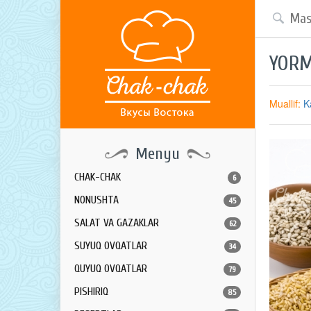
YORM
Muallif:
K
Menyu
CHAK-CHAK
6
NONUSHTA
45
SALAT VA GAZAKLAR
62
SUYUQ OVQATLAR
34
QUYUQ OVQATLAR
79
PISHIRIQ
85