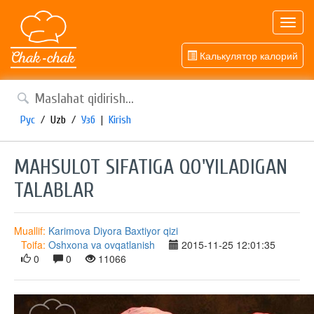
Toggl
navig
Калькулятор калорий
Рус
/
Uzb
/
Узб
|
Kirish
MAHSULOT SIFATIGA QO'YILADIGAN
TALABLAR
Muallif:
Karimova Diyora Baxtiyor qizi
Toifa:
Oshxona va ovqatlanish
2015-11-25 12:01:35
0
0
11066