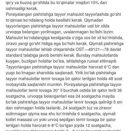
qo'y va buzoq go'shtida bu to'qimalar miqdori 10% dan
oshmasligi kerak.
Porsiyalangan pishirishga tayyor mahsulot tayyorlashda go'sht
to'qimasi ko'ndalang holda kesilishi kerak. Qiymadan
tayyorlangan pishirishga tayyor mahsulotlar usti bir xilda
urvoqqa belangan yorilmagan, uvalanmagan bo'lishi lozim.
Mahsulot ko'ndalangiga kesilganda o'ziga xos bir xil ko'rinishda,
ziravo yangi go'sht hidiga ega bo'hshi kerak. Qiymali pishirishga
tayyor mahsulotlar ishlab chiqarishda OST—49121—78 davlat
standard talabiga javob berishi kerak. Bunday mahsulotlarda
kuygan, buzilgan holatlar bo'lsa, ishlatishga ruxsat etilmaydi.
Tayyorlangan pishirishga tayyor mahsulotlar harorati 6°C dan
yuqo bo'lmagan sharoitda saqlanadi. Yirik bo'lak pishirishga
tayyor mahsulotlar temir tovaga bir qator terilgan holda 48 soat
mobaynida saqlanishi mumkin. Porsiyalanga pishirishga tayyor
mahsulotlar temir tovaga 30° li burchak ostida bir qator terili 36
soatgacha, urvoqqa belanganlari esa 24 soatgacha mayda
bo'lak pishirishga tayyor mahsulotlar temir tovaga qalinligi 5 sm
dan oshmagan holda taxlanib, 24 soatgach tuz va ziravor
solinmagan qiyma esa shu ko'rinishda 6 soatgacha, qiymali
kotlet massasi un yoki urvoq sepilgan temir tovaga bir qator
terilgan holda harorati 6-8°C bo'lgan joyda 12 soatgacha,
suyaklar maydalanmagan holda 3—5 soat davomid saqlanishi