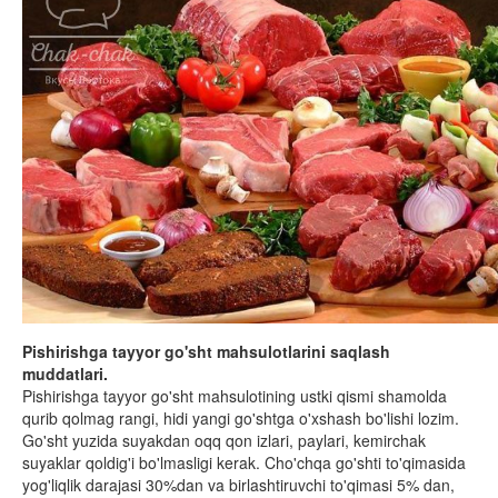
Pishirishga tayyor go'sht mahsulotlarini saqlash
muddatlari.
Pishirishga tayyor go'sht mahsulotining ustki qismi shamolda
qurib qolmag rangi, hidi yangi go'shtga o'xshash bo'lishi lozim.
Go'sht yuzida suyakdan oqq qon izlari, paylari, kemirchak
suyaklar qoldig'i bo'lmasligi kerak. Cho'chqa go'shti to'qimasida
yog'liqlik darajasi 30%dan va birlashtiruvchi to'qimasi 5% dan,