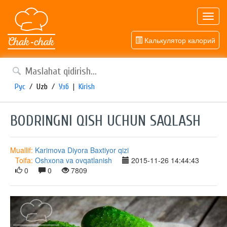
Toggl
navig
Калькулятор калорий
Рус
/
Uzb
/
Узб
|
Kirish
BODRINGNI QISH UCHUN SAQLASH
Muallif:
Karimova Diyora Baxtiyor qizi
Toifa:
Oshxona va ovqatlanish
2015-11-26 14:44:43
0
0
7809