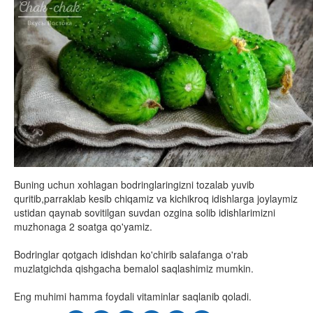
Buning uchun xohlagan bodringlaringizni tozalab yuvib
quritib,parraklab kesib chiqamiz va kichikroq idishlarga joylaymiz
ustidan qaynab sovitilgan suvdan ozgina solib idishlarimizni
muzhonaga 2 soatga qo'yamiz.
Bodringlar qotgach idishdan ko'chirib salafanga o'rab
muzlatgichda qishgacha bemalol saqlashimiz mumkin.
Eng muhimi hamma foydali vitaminlar saqlanib qoladi.