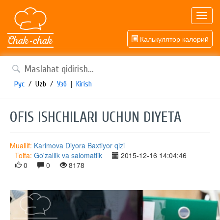
Toggl
navig
Калькулятор калорий
Рус
/
Uzb
/
Узб
|
Kirish
OFIS ISHCHILARI UCHUN DIYETA
Muallif:
Karimova Diyora Baxtiyor qizi
Toifa:
Go'zallik va salomatlik
2015-12-16 14:04:46
0
0
8178