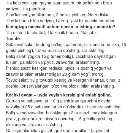
1ta ko’p yoki kam qaynatilgan tuxum, bir bo’lak non bilan
sariyoq, 1ta pamildori;
2 bo’lak sariyoq bilan non, 2 bo’lak pishloq, 2ta rediska;
1 bo’lak non bilan sariyoq, tvorog, yoki bir qoshiq murabbo.
Ishingizga tammadi uchun nimani olishingiz mumkin?
1ta olma; 1ta shaftoli; 1ta kichik banan; 2ta sabzi.
Tushlik
Sabzavot salat: bodring bo’lagi, qalampir, bir qancha rediska, 15
g feta pishlog’i, tuz va muruch qo’shing, aralashtiring.
Baliq salat: yog’da 15 g tunes balig’i, yaxshilab qaynatilgan
tuxum, pamildori va piyoz, ziravorlar, aralashtiring.
Pishloq salat: kesilgan rediska, piyoz, 4 qoshiq yogurt va
ziravorlar bilan aralashtirilgan 20 g kam yog’li tvorog.
Tovuq salat: 10 g tovuqni kesing va kesilgan ananas, olma, 3
qoshiq konservalangan jo’xori va olxo’ri bilan aralashtiring.
Kechki ovqat – uyda yeyish kerakligini eslab qoling.
Guruch va sabzavotlar: 10 g pishirilgan guruchni olovda
qovuilgan 25 g sabzavotlar va qo’ziqorinlar bilan aralashtiring.
Baliq va sabzavotlar: bo’laklangan 2 ta sabzi, maydalangan
piyoz, pamildorilarni olovda qovuring, 15 g baliq qo’shing,
dimlang va ziravorlar qo’shing.
Qo’ziqorinlar bilan go’sht: qo’ziqorinlar bilan 1ta piyozni