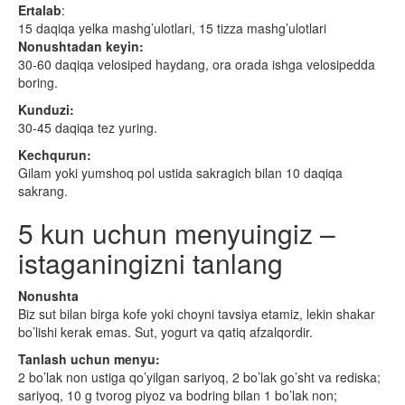
Ertalab
:
15 daqiqa yelka mashg’ulotlari, 15 tizza mashg’ulotlari
Nonushtadan keyin:
30-60 daqiqa velosiped haydang, ora orada ishga velosipedda
boring.
Kunduzi:
30-45 daqiqa tez yuring.
Kechqurun:
Gilam yoki yumshoq pol ustida sakragich bilan 10 daqiqa
sakrang.
5 kun uchun menyuingiz –
istaganingizni tanlang
Nonushta
Biz sut bilan birga kofe yoki choyni tavsiya etamiz, lekin shakar
bo’lishi kerak emas. Sut, yogurt va qatiq afzalqordir.
Tanlash uchun menyu:
2 bo’lak non ustiga qo’yilgan sariyoq, 2 bo’lak go’sht va rediska;
sariyoq, 10 g tvorog piyoz va bodring bilan 1 bo’lak non;