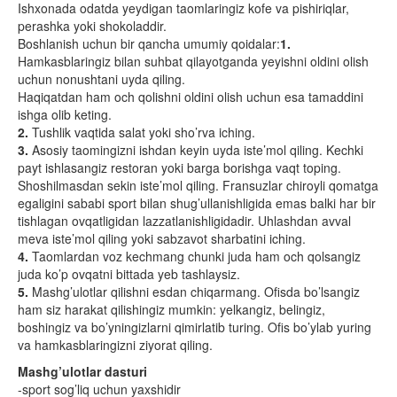
Ishxonada odatda yeydigan taomlaringiz kofe va pishiriqlar,
perashka yoki shokoladdir.
Boshlanish uchun bir qancha umumiy qoidalar:
1.
Hamkasblaringiz bilan suhbat qilayotganda yeyishni oldini olish
uchun nonushtani uyda qiling.
Haqiqatdan ham och qolishni oldini olish uchun esa tamaddini
ishga olib keting.
2.
Tushlik vaqtida salat yoki sho’rva iching.
3.
Asosiy taomingizni ishdan keyin uyda iste’mol qiling. Kechki
payt ishlasangiz restoran yoki barga borishga vaqt toping.
Shoshilmasdan sekin iste’mol qiling. Fransuzlar chiroyli qomatga
egaligini sababi sport bilan shug’ullanishligida emas balki har bir
tishlagan ovqatligidan lazzatlanishligidadir. Uhlashdan avval
meva iste’mol qiling yoki sabzavot sharbatini iching.
4.
Taomlardan voz kechmang chunki juda ham och qolsangiz
juda ko’p ovqatni bittada yeb tashlaysiz.
5.
Mashg’ulotlar qilishni esdan chiqarmang. Ofisda bo’lsangiz
ham siz harakat qilishingiz mumkin: yelkangiz, belingiz,
boshingiz va bo’yningizlarni qimirlatib turing. Ofis bo’ylab yuring
va hamkasblaringizni ziyorat qiling.
Mashg’ulotlar dasturi
-sport sog’liq uchun yaxshidir