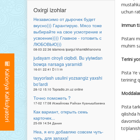
mustahkam
Oxirgi izohlar
uchun rat
Независимо от дырочек будет
Immun ti
вкусно))) Гарантирую. Мясо тоже
выбирайте на свое усмотрение и
усвоение)))) Главное - готовить с
Pistani m
ЛЮБОВЬЮ)))
muhim san
08-03 22:36 islamova ipargul khamidkhanovna
judayam ciroyli ciqibdi. Bu yiyiwdan
Terini yo
bowqa narsaga yaramidi
16-01 22:41 D i l i m
Pista Ye 
tayyorlash usulini yozsangiz yaxshi
terining q
bo'lardi
28-12 15:10 Topradio.zn.uz online
Moddalar 
Точно поможеть ?
17-02 17:08 Исмайлова Райхан Куанышбаевна
Pista tar
Как вариант, открыть семь
qilishda 
карточек...
davomida 
25-09 14:54 Дания
to‘planish
Неа, я его добавляю совсем чуть-
чуть, для запаха!