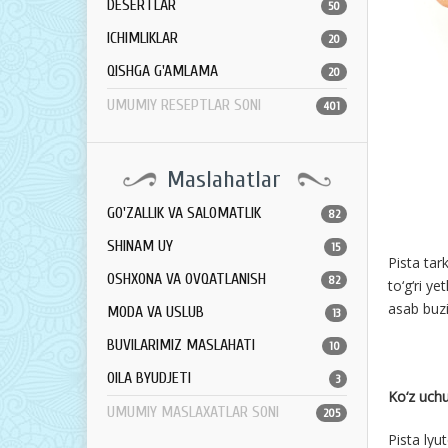
DESERTLAR
50
ICHIMLIKLAR
20
QISHGA G'AMLAMA
20
UMUMIY RESEPTLAR SONI
401
Maslahatlar
GO'ZALLIK VA SALOMATLIK
82
SHINAM UY
15
Pista tar
OSHXONA VA OVQATLANISH
82
to‘g‘ri y
asab buzi
MODA VA USLUB
13
BUVILARIMIZ MASLAHATI
10
OILA BYUDJETI
3
Ko‘z uchu
UMUMIY MASLAXATLAR SONI
205
Pista lyu