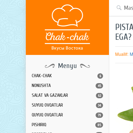
PIST
EGA?
Muallif:
M
Menyu
CHAK-CHAK
6
NONUSHTA
45
SALAT VA GAZAKLAR
62
SUYUQ OVQATLAR
34
QUYUQ OVQATLAR
79
PISHIRIQ
85