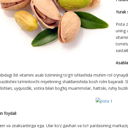
Yurak 
Pista 
uning 
vitamin
tomirl
xastali
Asablar
kibidagi B6 vitamini asab tizimining to‘g‘ri ishlashida muhim rol o‘ynaydi
etkazilishini ta’minlovchi miyelinning shakllanishida bosh rolni bajaradi.
lishlari, uyqusizlik, xotira bilan bog‘liq muammolar, hattoki, ruhiy buzil
n foydali
tein va zeaksantinga ega. Ular ko‘z gavhari va to‘r pardasining markaziy