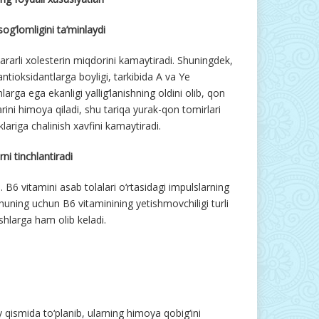
sog‘lomligini ta’minlaydi
zararli xolesterin miqdorini kamaytiradi. Shuningdek,
antioksidantlarga boyligi, tarkibida A va Ye
larga ega ekanligi yallig‘lanishning oldini olib, qon
arini himoya qiladi, shu tariqa yurak-qon tomirlari
klariga chalinish xavfini kamaytiradi.
ni tinchlantiradi
. B6 vitamini asab tolalari o‘rtasidagi impulslarning
 Shuning uchun B6 vitaminining yetishmovchiligi turli
ishlarga ham olib keladi.
 qismida to‘planib, ularning himoya qobig‘ini