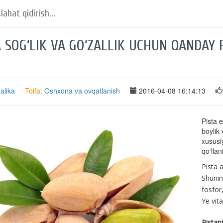
A SOG‘LIK VA GO‘ZALLIK UCHUN QANDAY
alika
Toifa:
Oshxona va ovqatlanish
2016-04-08 16:14:13
Pista 
boylik
xususi
qo‘llan
Pista a
Shunin
fosfor
Ye vit
Pistani