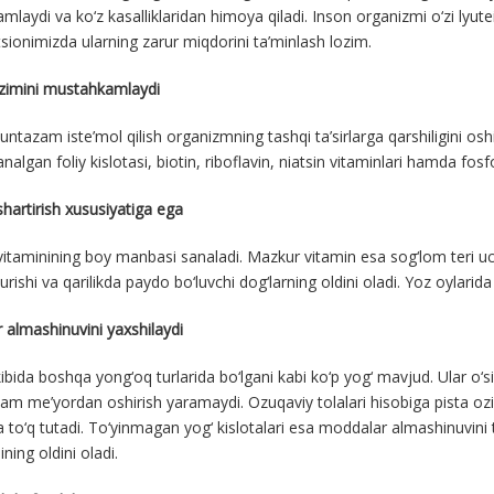
laydi va ko‘z kasalliklaridan himoya qiladi. Inson organizmi o‘zi lyut
sionimizda ularning zarur miqdorini ta’minlash lozim.
zimini mustahkamlaydi
untazam iste’mol qilish organizmning tashqi ta’sirlarga qarshiligini os
algan foliy kislotasi, biotin, riboflavin, niatsin vitaminlari hamda fos
shartirish xususiyatiga ega
vitaminining boy manbasi sanaladi. Mazkur vitamin esa sog‘lom teri u
urishi va qarilikda paydo bo‘luvchi dog‘larning oldini oladi. Yoz oylarida 
almashinuvini yaxshilaydi
kibida boshqa yong‘oq turlarida bo‘lgani kabi ko‘p yog‘ mavjud. Ular o‘s
ham me’yordan oshirish yaramaydi. Ozuqaviy tolalari hisobiga pista o
to‘q tutadi. To‘yinmagan yog‘ kislotalari esa moddalar almashinuvini 
ining oldini oladi.