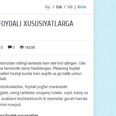
Рус
/
Uzb
/
Узб
|
Kirish
 FOYDALI XUSUSIYATLARGA
0
0
16238
eramizdan oldingi asrlarda ham iste’mol qilingan. Ular
 va farovonlik ramzi hisoblangan. Pistaning foydali
yatlari hozirgi kunda ham sog‘lik va go‘zallik uchun
iladi.
ntioksidantlar, foydali yog‘lar manbasidir.
gdek, uning tarkibida ozuqaviy tolalar, oqsil, kalsiy va
, asablarni tinchlantiruvchi B vitaminlar guruhi hamda
amini mavjud.
ng foydali xususiyatlari