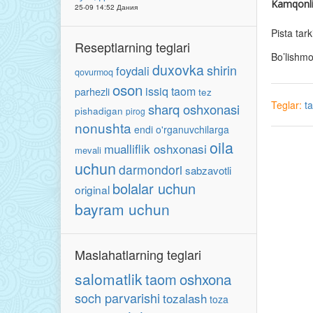
Kamqonli
25-09 14:52 Дания
Pista tar
Reseptlarning teglari
Bo’lishm
duxovka
shirin
foydali
qovurmoq
oson
issiq taom
parhezli
tez
Teglar:
t
sharq oshxonasi
pishadigan
pirog
nonushta
endi o'rganuvchilarga
oila
mualliflik oshxonasi
mevali
uchun
darmondori
sabzavotli
bolalar uchun
original
bayram uchun
Maslahatlarning teglari
salomatlik
oshxona
taom
soch parvarishi
tozalash
toza