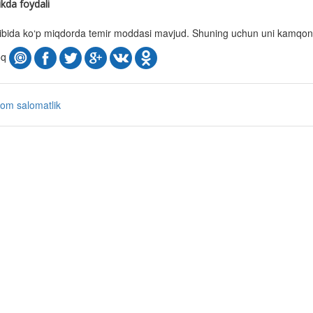
kda foydali
kibida ko‘p miqdorda temir moddasi mavjud. Shuning uchun uni kamqonlikd
oq
aom
salomatlik