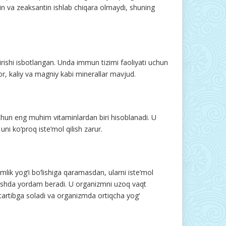
ein va zeaksantin ishlab chiqara olmaydi, shuning
hirishi isbotlangan. Unda immun tizimi faoliyati uchun
for, kaliy va magniy kabi minerallar mavjud.
chun eng muhim vitaminlardan biri hisoblanadi. U
uni ko‘proq iste’mol qilish zarur.
imlik yog‘i bo‘lishiga qaramasdan, ularni iste’mol
zishda yordam beradi. U organizmni uzoq vaqt
tartibga soladi va organizmda ortiqcha yog‘