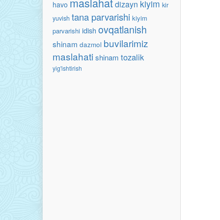
maslahat
kiyim
dizayn
havo
kir
tana parvarishi
kiyim
yuvish
ovqatlanish
idish
parvarishi
buvilarimiz
shinam
dazmol
maslahati
tozalik
shinam
yig'ishtirish