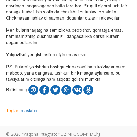
davrimga taqqoslaganda katta farq bor. Bir quti sigaret uch-to‘rt
donaga tushdi. Ish stolimda chekishni butunlay to‘xtatdim.
Chekmasam ishlay olmayman, deganlar o‘zlarini aldaydilar.
Men bularni faqatgina semizlik va beo‘xshov qomatga emas,
hammamizning dushmanimiz - dangasalikka qarshi kurash
degan bo‘lardim.
Yalqovlikni yengish aslida qiyin emas ekan.
P.S: Bularni yozishdan boshqa bir narsani ham ko‘zlaganman:
mabodo, yana dangasa, tushkun bir kimsaga aylansam, bu
tavsiyalarim o‘zimga ham asqotib qolishi mumkin.
Bo’lishmoq
Teglar:
maslahat
© 2026 “Yagona integrator UZINFOCOM” MChJ