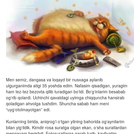
Men semiz, dangasa va loqayd bir nusxaga aylanib
ulgurganimda atigi 35 yoshda edim. Nafasim qisadigan, yuragim
ham tez-tez bezovta qilib turadigan bo‘ldi. Bo‘g‘inlarim besabab
og‘rib qolardi. Uchinchi qavatdagi uyimga chiqquncha hansirab
qoladigan ahvolga tushdim. Shuncha sabab ham meni
“uyg‘otolmayotgan” edi.
Kunlarning birida, aniqrog‘i o‘tgan yilning bahorida og‘aynilarim
bilan yig‘ildik. Kimdir rosa suratga olgan ekan, o‘sha suratlardan
mengayam berishdi. Fotosuratlarga qarab turib, kayfiyatim