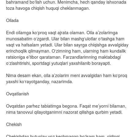
bahramand bo‘lish uchun. Menimcha, hech qanday ishxonada
toza havoga chiqish huquqi cheklanmagan.
Oilada
Endi oilamga ko‘proq vaqt ajrata olaman. Oila a’zolarimga
munosabatim o‘zgardi. Ular bilan mashg‘ulotlar o‘tashga ham
vaqt va hafsalam yetadi. Ular bilan sayrga chiqishga avvalgiday
erinchoqlik qilmayman. O‘zimning ham, ularning ham kundalik
ratsioniga e’tibor qarataman. Farzandlarimning maktabdagi
o‘zlashtirishi, sportdagi yutuqlari yaxshilanib borayapti.
Nima desam ekan, oila a’zolarim meni avvalgidan ham ko‘proq
yaxshi ko‘rayotganday, nazarimda.
Ovqatlanish
Ovqatdan parhez tabiatimga begona. Faqat me’yorni bilaman,
nima tanovvul qilayotganimni nazorat qilishga qurbim yetadi.
Chekish
Chekishdan butunlay voz kechmagan bo‘lsam ham, oldingi