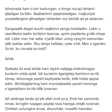
Ishxonada ham o‘zim tushungan, o‘zimga ma’qul ishlarni
qiladigan bo‘ldim. Asablarimni qaqshatadigan, majburiyat
yuzasidangina qilinadigan ishlardan voz kechib qo‘ya qolaman.
Dangasalik degan kuchli raqibimni yenga boshladim. Lekin u
osonlikcha taslim bo‘lishni istamas, ayrim paytlarda g‘olib chiqar
edi. Lekin men har safar o‘jarlik bilan uning oyog‘ini osmondan
qilib tashlar edim. Shu tariqa haftalar, oylar o‘tdi. Men o‘zgardim.
Xo‘sh, bu nimada ko‘rindi?
Ishda
Sutkada 24 soat ishlab ham tayinli natijaga erisholmagan
kunlarim ortda qoldi. Ish kunlarim ilgarigiday kuchimni so‘rib
olmas, ishxonaga yaxshi kayfiyatda borib, tetik holda qaytar
edim. Atrofdagilarning ham munosabatida yaxshi tomonga
o‘zgarishlarni ko‘rib-bilib turaman.
Ish stolimga tanda qo‘yib olish endi yo‘q. Endi har zamonda
emas, ko‘nglim tusagan paytda toza havoga chiqib turaman.
Chekish uchungina emas, shunchaki, musaffo havodan