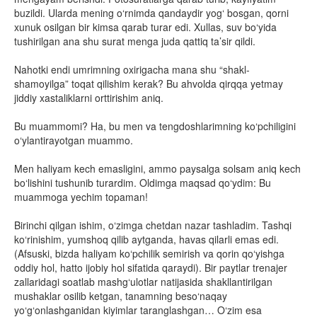
buzildi. Ularda mening o‘rnimda qandaydir yog‘ bosgan, qorni
xunuk osilgan bir kimsa qarab turar edi. Xullas, suv bo‘yida
tushirilgan ana shu surat menga juda qattiq ta’sir qildi.
Nahotki endi umrimning oxirigacha mana shu “shakl-
shamoyilga” toqat qilishim kerak? Bu ahvolda qirqqa yetmay
jiddiy xastaliklarni orttirishim aniq.
Bu muammomi? Ha, bu men va tengdoshlarimning ko‘pchiligini
o‘ylantirayotgan muammo.
Men haliyam kech emasligini, ammo paysalga solsam aniq kech
bo‘lishini tushunib turardim. Oldimga maqsad qo‘ydim: Bu
muammoga yechim topaman!
Birinchi qilgan ishim, o‘zimga chetdan nazar tashladim. Tashqi
ko‘rinishim, yumshoq qilib aytganda, havas qilarli emas edi.
(Afsuski, bizda haliyam ko‘pchilik semirish va qorin qo‘yishga
oddiy hol, hatto ijobiy hol sifatida qaraydi). Bir paytlar trenajer
zallaridagi soatlab mashg‘ulotlar natijasida shakllantirilgan
mushaklar osilib ketgan, tanamning beso‘naqay
yo‘g‘onlashganidan kiyimlar taranglashgan… O‘zim esa