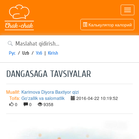
Toggl
navig
Калькулятор калорий
Рус
/
Uzb
/
Узб
|
Kirish
DANGASAGA TAVSIYALAR
Muallif:
Karimova Diyora Baxtiyor qizi
Toifa:
Go'zallik va salomatlik
2016-04-22 10:19:52
0
0
9358