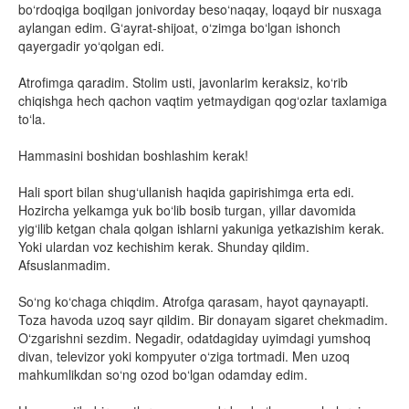
bo‘rdoqiga boqilgan jonivorday beso‘naqay, loqayd bir nusxaga
aylangan edim. G‘ayrat-shijoat, o‘zimga bo‘lgan ishonch
qayergadir yo‘qolgan edi.
Atrofimga qaradim. Stolim usti, javonlarim keraksiz, ko‘rib
chiqishga hech qachon vaqtim yetmaydigan qog‘ozlar taxlamiga
to‘la.
Hammasini boshidan boshlashim kerak!
Hali sport bilan shug‘ullanish haqida gapirishimga erta edi.
Hozircha yelkamga yuk bo‘lib bosib turgan, yillar davomida
yig‘ilib ketgan chala qolgan ishlarni yakuniga yetkazishim kerak.
Yoki ulardan voz kechishim kerak. Shunday qildim.
Afsuslanmadim.
So‘ng ko‘chaga chiqdim. Atrofga qarasam, hayot qaynayapti.
Toza havoda uzoq sayr qildim. Bir donayam sigaret chekmadim.
O‘zgarishni sezdim. Negadir, odatdagiday uyimdagi yumshoq
divan, televizor yoki kompyuter o‘ziga tortmadi. Men uzoq
mahkumlikdan so‘ng ozod bo‘lgan odamday edim.