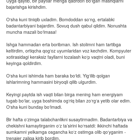
Uyga qaytib, bir paytlar menga qadrdon bo‘lgan mashqlarni
bajarishga kirishdim.
O‘sha kuni tiniqib uxladim. Bomdoddan so‘ng, ertalabki
badantarbiyani bajardim. Sovuq dush qabul qildim. Nonushta
muncha mazali bo‘lmasa!
Ishga hammadan erta boribman. Ish stolimni ham tartibga
keltirdim, ortiqcha qog‘oz uyumlaridan voz kechdim. Kompyuter
xotirasidagi keraksiz fayllarni tozalash ko‘p vaqtni oladi, buni
keyinga qoldirdim.
O‘sha kuni ishimda ham baraka bo‘ldi. Yig‘ilib qolgan
ishlarimning hammasini biryoqli qilib ulgurdim.
Keyingi paytda ish vaqti bilan birga mening ham energiyam
tugab bo‘lar, uyga boshimda og‘riq bilan zo‘rg‘a yetib olar edim.
O‘sha kuni bunday bo‘lmadi.
Bir hafta o‘zimga talabchanlikni susaytirmadim. Badantarbiya va
chekishni kamaytirganim o‘z ta’sirini ko‘rsatdi: ikkinchi haftada
sumkamni yelkamga osgancha ko‘z ostimga olib qo‘yganim -
trenajer zaliga kirib bordim.