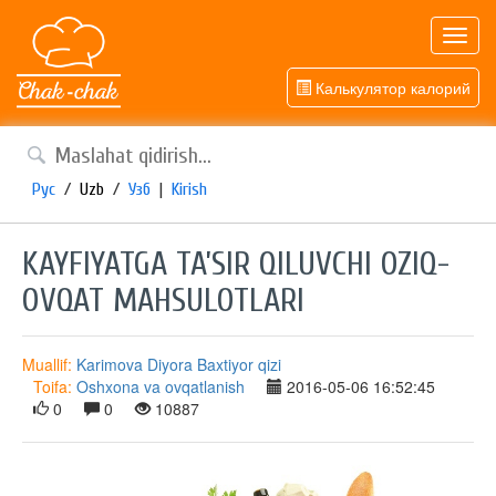
Toggl
navig
Калькулятор калорий
Рус
/
Uzb
/
Узб
|
Kirish
KAYFIYATGA TA’SIR QILUVCHI OZIQ-
OVQAT MAHSULOTLARI
Muallif:
Karimova Diyora Baxtiyor qizi
Toifa:
Oshxona va ovqatlanish
2016-05-06 16:52:45
0
0
10887