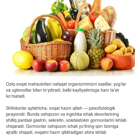
Oziq-ovqat mahsulotlari nafaqat organizmimizni oqsillar, yog‘lar
va uglevodlar bilan to‘ydiradi, balki kayfiyatimizga ham ta’sir
ko‘rsatadi.
Shifokorlar aytishicha, ovqat hazm qilish — psixofiziologik
jarayondir. Bunda oshqozon va ingichka ichak devorlarining
shilliq pardasi gastrin, sekretin, xoletsistokin gormonlarini ishlab
chiqaradi. Gormonlar oshqozon-ichak yo‘lining qon tizimiga
ajralib chiqadi, ovqatni hazm qildiradigan shira ishlab