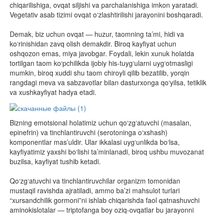
chiqarilishiga, ovqat siljishi va parchalanishiga imkon yaratadi.
Vegetativ asab tizimi ovqat o‘zlashtirilishi jarayonini boshqaradi.
Demak, biz uchun ovqat — huzur, taomning ta’mi, hidi va
ko‘rinishidan zavq olish demakdir. Biroq kayfiyat uchun
oshqozon emas, miya javobgar. Foydali, lekin xunuk holatda
tortilgan taom ko‘pchilikda ijobiy his-tuyg‘ularni uyg‘otmasligi
mumkin, biroq xuddi shu taom chiroyli qilib bezatilib, yorqin
rangdagi meva va sabzavotlar bilan dasturxonga qo‘yilsa, tetiklik
va xushkayfiyat hadya etadi.
Bizning emotsional holatimiz uchun qo‘zg‘atuvchi (masalan,
epinefrin) va tinchlantiruvchi (serotoninga o‘xshash)
komponentlar mas’uldir. Ular ikkalasi uyg‘unlikda bo‘lsa,
kayfiyatimiz yaxshi bo‘lishi ta’minlanadi, biroq ushbu muvozanat
buzilsa, kayfiyat tushib ketadi.
Qo‘zg‘atuvchi va tinchlantiruvchilar organizm tomonidan
mustaqil ravishda ajratiladi, ammo ba’zi mahsulot turlari
“xursandchilik gormoni”ni ishlab chiqarishda faol qatnashuvchi
aminokislotalar — triptofanga boy oziq-ovqatlar bu jarayonni