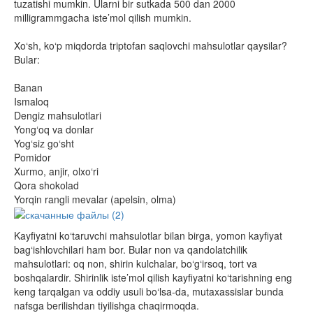
tuzatishi mumkin. Ularni bir sutkada 500 dan 2000
milligrammgacha iste’mol qilish mumkin.
Xo‘sh, ko‘p miqdorda triptofan saqlovchi mahsulotlar qaysilar?
Bular:
Banan
Ismaloq
Dengiz mahsulotlari
Yong‘oq va donlar
Yog‘siz go‘sht
Pomidor
Xurmo, anjir, olxo‘ri
Qora shokolad
Yorqin rangli mevalar (apelsin, olma)
Kayfiyatni ko‘taruvchi mahsulotlar bilan birga, yomon kayfiyat
bag‘ishlovchilari ham bor. Bular non va qandolatchilik
mahsulotlari: oq non, shirin kulchalar, bo‘g‘irsoq, tort va
boshqalardir. Shirinlik iste’mol qilish kayfiyatni ko‘tarishning eng
keng tarqalgan va oddiy usuli bo‘lsa-da, mutaxassislar bunda
nafsga berilishdan tiyilishga chaqirmoqda.