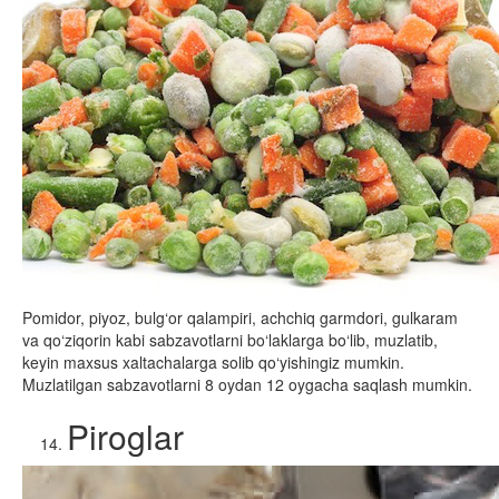
Pomidor, piyoz, bulg‘or qalampiri, achchiq garmdori, gulkaram
va qo‘ziqorin kabi sabzavotlarni bo‘laklarga bo‘lib, muzlatib,
keyin maxsus xaltachalarga solib qo‘yishingiz mumkin.
Muzlatilgan sabzavotlarni 8 oydan 12 oygacha saqlash mumkin.
Piroglar