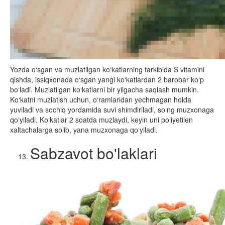
Yozda o‘sgan va muzlatilgan ko‘katlarning tarkibida S vitamini
qishda, issiqxonada o‘sgan yangi ko‘katlardan 2 barobar ko‘p
bo‘ladi. Muzlatilgan ko‘katlarni bir yilgacha saqlash mumkin.
Ko‘katni muzlatish uchun, o‘ramlaridan yechmagan holda
yuviladi va sochiq yordamida suvi shimdiriladi, so‘ng muzxonaga
qo‘yiladi. Ko‘katlar 2 soatda muzlaydi, keyin uni poliyetilen
xaltachalarga solib, yana muzxonaga qo‘yiladi.
Sabzavot bo'laklari