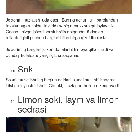
Jo‘xorini muzlatish juda oson, Buning uchun, uni barglaridan
tozalamagan holda, to‘g‘ridan-to‘g‘ri muzxonaga joylaymiz.
Qachon sizga jo‘xori kerak bo‘lib qolganda, 5 daqiqa
mikroto‘lqinli pechda barglari bilan birga qizdirib olasiz.
Jo‘xorining barglari jo‘xori donalarini himoya qilib turadi va
bunday holatda u yangiligicha saqlanadi.
Sok
Sokni muzlatishning birgina qoidasi, xuddi sut kabi kengroq
idishga joylashtirishdir. Chunki, muzlagan holida u kengayadi.
Limon soki, laym va limon
sedrasi