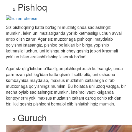
Pishloq
Siz pishloqning katta bo‘lagini muzlatgichda saqlashingiz
mumkin, lekin uni muzlatilganda yorilib ketmasiligi uchun avval
eritib olish zarur. Agar siz muzxonaga pishloqni maydalab
qo‘yishni istasangiz, pishloq bo‘laklari bir biriga yopishib
ketmasligi uchun, uni idishga bir choy qoshiq jo‘xori kraxmali
yoki un bilan aralashtirishingiz kerak bo‘ladi.
Agar siz qirg‘ichdan o‘tkazilgan pishloqni xush ko‘rsangiz, unda
parmezan pishlog‘idan katta qismini sotib olib, uni oshxona
kombaynida maydalab, maxsus muzlatish xaltalariga o‘rab
muzxonaga qo‘yishingz mumkin. Bu holatda uni uzoq vaqtga, bir
necha oylab saqlashingiz mumkin. Iste’mol vaqti kelganda
konteynerni yoki maxsus muzlatish xaltani ozroq ochib ichidan
bir, ikki qoshiq pishloqni bemalol olib ishlatishingiz mumkin.
Guruch