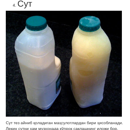
Сут
Сут тез айниб қоладиган маҳсулотлардан бири ҳисобланади.
Лекин сутни ҳам музхонада кўпроқ сақлашнинг иложи бор.