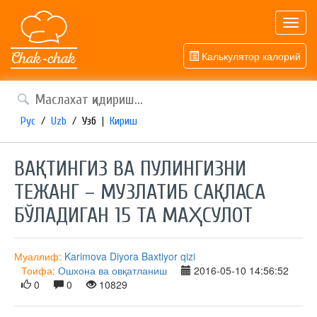
Toggl
navig
Калькулятор калорий
Рус
/
Uzb
/
Узб
|
Кириш
ВАҚТИНГИЗ ВА ПУЛИНГИЗНИ
ТЕЖАНГ – МУЗЛАТИБ САҚЛАСА
БЎЛАДИГАН 15 ТА МАҲСУЛОТ
Муаллиф:
Karimova Diyora Baxtiyor qizi
Тоифа:
Ошхона ва овқатланиш
2016-05-10 14:56:52
0
0
10829