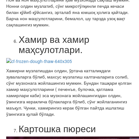
Нонни олдин музлатиб, сўнг микротўлқинли печда кечаси
билан қўйиб қўйсангиз, эрталаб яна юмшоқ ҳолига қайтади.
Барча нон маҳсулотларини, бемалол, шу тарзда узоқ вақт
сақлашингиз мумкин.
Хамир ва хамир
маҳсулотлари.
Хамирни музлатишдан олдин, ўртача катталикдаги
зувалаларга бўлиб, махсус музлатиш халтачаларига солиб,
сўнг музхонага жойлашингиз мумкин. Бундан ташқари қолган
хамир маҳсулотларини ( печенъе, булочка, қатлама
хамирлари каби) эса музхонага жойлашингиздан олдин,
ўзингизга кераклича бўлакларга бўлиб, сўнг жойлаганингиз
маъқул. Чунки, хамирингиз керак бўлган пайтда ишлатиш
ўзингизга қулай бўлади.
Картошка пюреси