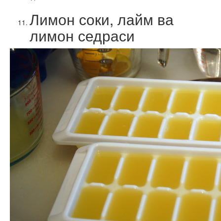
Лимон соки, лайм ва
лимон седраси