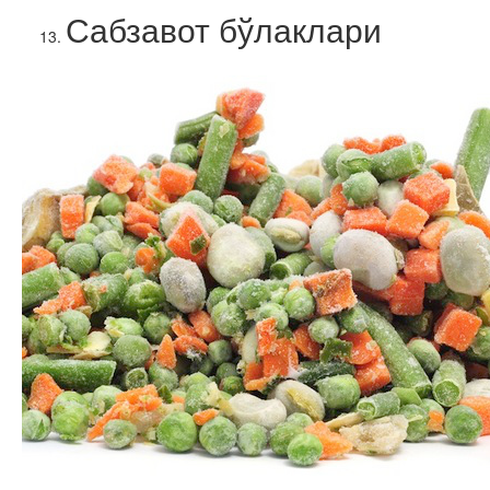
Сабзавот бўлаклари