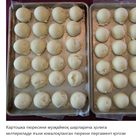
Картошка пюресини музқаймоқ шарларича ҳолига
келтирилади яъни юмалоқланган пюрени пергамент қогози