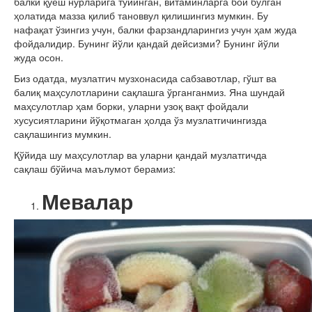
балки қуёш нурларига тўйинган, витаминларга бой бўлган
ҳолатида мазза қилиб тановвул қилишингиз мумкин. Бу
нафақат ўзингиз учун, балки фарзандларингиз учун ҳам жуда
фойдалидир. Бунинг йўли қандай дейсизми? Бунинг йўли
жуда осон.
Биз одатда, музлатгич музхонасида сабзавотлар, гўшт ва
балиқ маҳсулотларини сақлашга ўрганганмиз. Яна шундай
маҳсулотлар ҳам борки, уларни узоқ вақт фойдали
хусусиятларини йўқотмаган ҳолда ўз музлатгичингизда
сақлашингиз мумкин.
Қўйида шу маҳсулотлар ва уларни қандай музлатгичда
сақлаш бўйича маълумот берамиз:
Мевалар