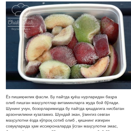
Ёз пишиқчилик фасли. Бу пайтда қуёш нурларидан баҳра
олиб пишган маҳсулотлар витаминларга жуда бой бўлади.
Шунинг учун, бозорларимизда бу пайтда қишдагига нисбатан
арзончиликни кузатамиз. Шундай экан, ўзингиз севган
маҳсулотни ёзда кўпроқ сотиб олиб , қишнинг изғирин
совуқларида ҳам иссиқхоналарда ўсган маҳсулотни эмас,