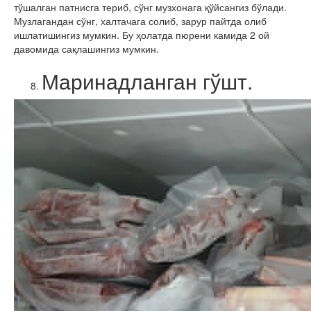
тўшалган патнисга териб, сўнг музхонага қўйсангиз бўлади.
Музлагандан сўнг, халтачага солиб, зарур пайтда олиб
ишлатишингиз мумкин. Бу ҳолатда пюрени камида 2 ой
давомида сақлашингиз мумкин.
Маринадланган гўшт.