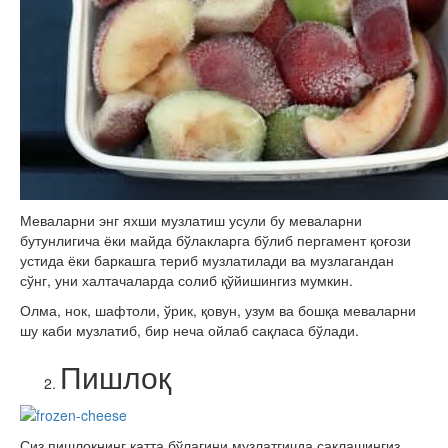
Меваларни энг яхши музлатиш усули бу меваларни
бутунлигича ёки майда бўлакларга бўлиб пергамент қоғози
устида ёки баркашга териб музлатилади ва музлагандан
сўнг, уни халтачаларда солиб қўйишингиз мумкин.
Олма, нок, шафтоли, ўрик, қовун, узум ва бошқа меваларни
шу каби музлатиб, бир неча ойлаб сақласа бўлади.
Пишлоқ
Сиз пишлоқнинг катта бўлагини музлатгичда сақлашингиз