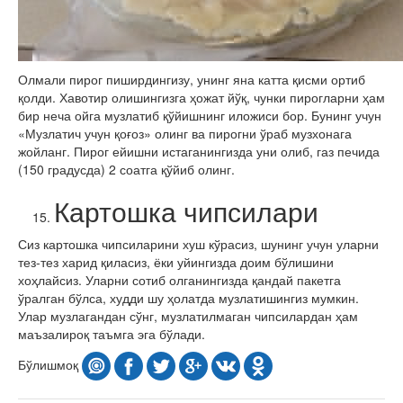
Олмали пирог пиширдингизу, унинг яна катта қисми ортиб
қолди. Хавотир олишингизга ҳожат йўқ, чунки пирогларни ҳам
бир неча ойга музлатиб қўйишнинг иложиси бор. Бунинг учун
«Музлатич учун қоғоз» олинг ва пирогни ўраб музхонага
жойланг. Пирог ейишни истаганингизда уни олиб, газ печида
(150 градусда) 2 соатга қўйиб олинг.
Картошка чипсилари
Сиз картошка чипсиларини хуш кўрасиз, шунинг учун уларни
тез-тез харид қиласиз, ёки уйингизда доим бўлишини
хоҳлайсиз. Уларни сотиб олганингизда қандай пакетга
ўралган бўлса, худди шу ҳолатда музлатишингиз мумкин.
Улар музлагандан сўнг, музлатилмаган чипсилардан ҳам
маъзалироқ таъмга эга бўлади.
Бўлишмоқ