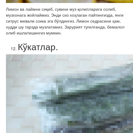
Лимон ва лаймни сиқиб, сувини муз қолипларига солиб,
музхонага жойлаймиз. Энди сиз хоҳлаган пайтингизда, янги
ситрус мевали сокка эга бўлдингиз. Лимон седрасини ҳам,
худди шу тарзда музлатамиз. Зарурият туғилганда, бемалол
олиб ишлатишингиз мумкин.
Кўкатлар.