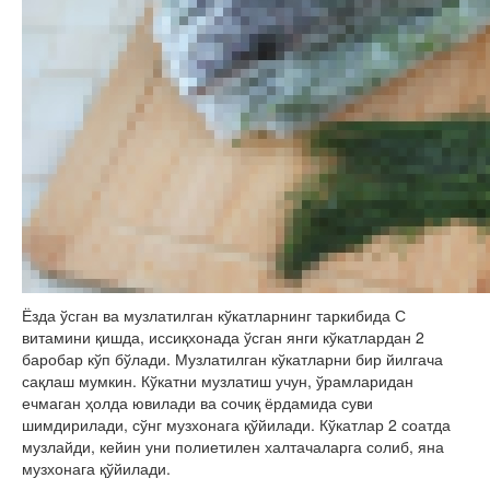
Ёзда ўсган ва музлатилган кўкатларнинг таркибида С
витамини қишда, иссиқхонада ўсган янги кўкатлардан 2
баробар кўп бўлади. Музлатилган кўкатларни бир йилгача
сақлаш мумкин. Кўкатни музлатиш учун, ўрамларидан
ечмаган ҳолда ювилади ва сочиқ ёрдамида суви
шимдирилади, сўнг музхонага қўйилади. Кўкатлар 2 соатда
музлайди, кейин уни полиетилен халтачаларга солиб, яна
музхонага қўйилади.