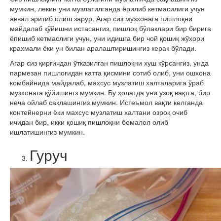
мумкин, лекин уни музлатилганда ёрилиб кетмасилиги учун
аввал эритиб олиш зарур. Агар сиз музхонага пишлоқни
майдалаб қўйишни истасангиз, пишлоқ бўлаклари бир бирига
ёпишиб кетмаслиги учун, уни идишга бир чой қошиқ жўхори
крахмали ёки ун билан аралаштиришингиз керак бўлади.
Агар сиз қирғичдан ўтказилган пишлоқни хуш кўрсангиз, унда
пармезан пишлоғидан катта қисмини сотиб олиб, уни ошхона
комбайнида майдалаб, махсус музлатиш халталарига ўраб
музхонага қўйишингз мумкин. Бу ҳолатда уни узоқ вақтга, бир
неча ойлаб сақлашингиз мумкин. Истеъмол вақти келганда
контейнерни ёки махсус музлатиш халтани озроқ очиб
ичидан бир, икки қошиқ пишлоқни бемалол олиб
ишлатишингиз мумкин.
Гуруч