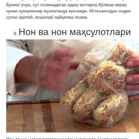
Бунинг учун, сут солинадиган идиш каттароқ бўлиши керак,
чунки суюқликлар музлаганда кенгаяди. Истеъмолдан олдин
сутни эритиб, яхшилаб чайқатиш лозим.
Нон ва нон маҳсулотлари
Нон ва нон маҳсулотларини ҳам музхонада сақлаш мумкин.