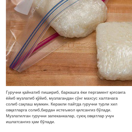
Гуручни қайнатиб пишириб, баркашга ёки пергамент қоғозига
ёйиб музлатиб қўйиб, музлагандан сўнг махсус халтачага
солиб сақлаш мумкин. Керакли пайтда гуручни турли хил
овқатларга солиб,бирдан истеъмол қилсангиз бўлади.
Музлатилган гуручни запеканкалар, суюқ овқатлар учун
ишлатсангиз ҳам бўлади.