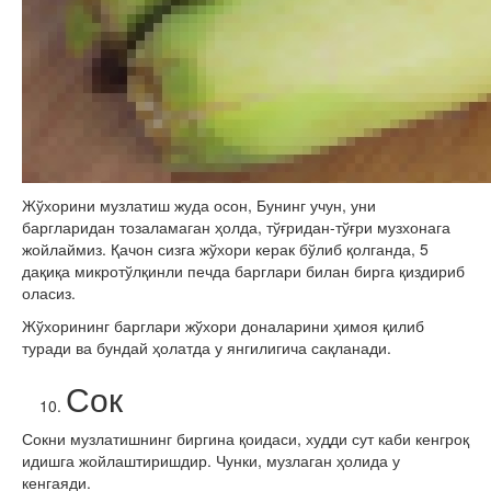
Жўхорини музлатиш жуда осон, Бунинг учун, уни
баргларидан тозаламаган ҳолда, тўғридан-тўғри музхонага
жойлаймиз. Қачон сизга жўхори керак бўлиб қолганда, 5
дақиқа микротўлқинли печда барглари билан бирга қиздириб
оласиз.
Жўхорининг барглари жўхори доналарини ҳимоя қилиб
туради ва бундай ҳолатда у янгилигича сақланади.
Сок
Сокни музлатишнинг биргина қоидаси, худди сут каби кенгроқ
идишга жойлаштиришдир. Чунки, музлаган ҳолида у
кенгаяди.