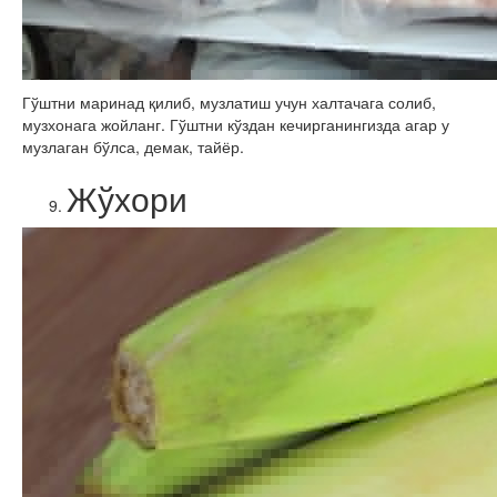
Гўштни маринад қилиб, музлатиш учун халтачага солиб,
музхонага жойланг. Гўштни кўздан кечирганингизда агар у
музлаган бўлса, демак, тайёр.
Жўхори