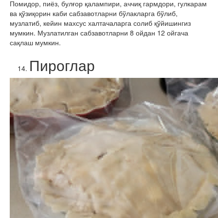
Помидор, пиёз, булғор қалампири, аччиқ гармдори, гулкарам
ва қўзиқорин каби сабзавотларни бўлакларга бўлиб,
музлатиб, кейин махсус халтачаларга солиб қўйишингиз
мумкин. Музлатилган сабзавотларни 8 ойдан 12 ойгача
сақлаш мумкин.
Пироглар