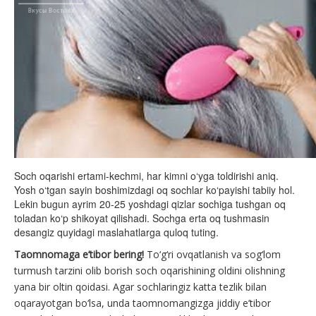
Soch oqarishi ertami-kechmi, har kimni o‘yga toldirishi aniq.
Yosh o‘tgan sayin boshimizdagi oq sochlar ko‘payishi tabiiy hol.
Lekin bugun ayrim 20-25 yoshdagi qizlar sochiga tushgan oq
toladan ko‘p shikoyat qilishadi. Sochga erta oq tushmasin
desangiz quyidagi maslahatlarga quloq tuting.
Taomnomaga e’tibor bering!
To‘g‘ri ovqatlanish va sog‘lom
turmush tarzini olib borish soch oqarishining oldini olishning
yana bir oltin qoidasi. Agar sochlaringiz katta tezlik bilan
oqarayotgan bo‘lsa, unda taomnomangizga jiddiy e’tibor