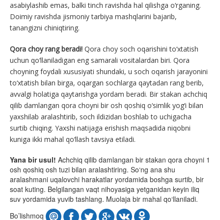
asabiylashib emas, balki tinch ravishda hal qilishga o‘rganing.
Doimiy ravishda jismoniy tarbiya mashqlarini bajarib,
tanangizni chiniqtiring.
Qora choy rang beradi!
Qora choy soch oqarishini to‘xtatish
uchun qo‘llaniladigan eng samarali vositalardan biri. Qora
choyning foydali xususiyati shundaki, u soch oqarish jarayonini
to‘xtatish bilan birga, oqargan sochlarga qaytadan rang berib,
avvalgi holatiga qaytarishga yordam beradi. Bir stakan achchiq
qilib damlangan qora choyni bir osh qoshiq o‘simlik yog‘i bilan
yaxshilab aralashtirib, soch ildizidan boshlab to uchigacha
surtib chiqing. Yaxshi natijaga erishish maqsadida niqobni
kuniga ikki mahal qo‘llash tavsiya etiladi.
Yana bir usul!
Achchiq qilib damlangan bir stakan qora choyni 1
osh qoshiq osh tuzi bilan aralashtiring. So‘ng ana shu
aralashmani uqalovchi harakatlar yordamida boshga surtib, bir
soat kuting. Belgilangan vaqt nihoyasiga yetganidan keyin iliq
suv yordamida yuvib tashlang. Muolaja bir mahal qo‘llaniladi.
Bo’lishmoq