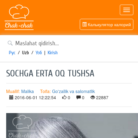
Toggl
navig
Калькулятор калорий
Рус
/
Uzb
/
Узб
|
Kirish
SOCHGA ERTA OQ TUSHSA
Muallif:
Malika
Toifa:
Go'zallik va salomatlik
2016-06-01 12:22:54
0
0
22887