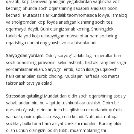
qaratib, ko‘p tanovvul qiladigan yeguliklardan vaqtincha voz
keching. Shunda soch oqarishining sababini aniqlash oson
kechadi. Mutaxassislar kundalik taomnomasida loviya, ismaloq
va sholg‘omdan ko‘p foydalanadigan kishining sochi tez
oqarmaydi deydi. Buni o‘zingiz sinab ko‘ring. Shuningdek,
tarkibida yod ko‘p uchraydigan mahsulotlar ham sochning
oqarishiga qarshi eng yaxshi vosita hisoblanadi.
Saryog‘dan yordam.
Oddiy saryog‘ tarkibidagi minerallar ham
soch oqarishing jarayonini sekinlashtirib, hattoki rang berishga
yordamlashar ekan. Saryog‘ni eritib, soch ildiziga uqalovchi
harakatlar bilan surtib chiqing. Muolajani haftada ikki marta
takrorlash tavsiya etiladi.
Stressdan qutuling!
Muddatidan oldin soch oqarishining asosiy
sabablaridan biri, bu – qattiq tushkunlikka tushish. Doim bir
narsani o‘ylash, o‘zini notinch his qilish va nimadandir qo‘rqib
yashash, oxir-oqibat stressga olib keladi. Natijada, nafaqat
sochlar, balki tana ham aziyat chekishi mumkin. Buning oldini
olish uchun o‘zingizni bo‘sh tutib, muammolaringizni