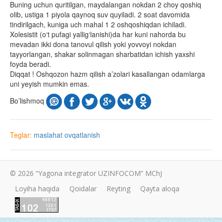
Buning uchun quritilgan, maydalangan nokdan 2 choy qoshiq
olib, ustiga 1 piyola qaynoq suv quyiladi. 2 soat davomida
tindirilgach, kuniga uch mahal 1 2 oshqoshiqdan ichiladi.
Xolesistit (o‘t pufagi yallig‘lanishi)da har kuni nahorda bu
mevadan ikki dona tanovul qilish yoki yovvoyi nokdan
tayyorlangan, shakar solinmagan sharbatidan ichish yaxshi
foyda beradi.
Diqqat ! Oshqozon hazm qilish a’zolari kasallangan odamlarga
uni yeyish mumkin emas.
Bo’lishmoq
Teglar:
maslahat
ovqatlanish
© 2026 “Yagona integrator UZINFOCOM” MChJ
Loyiha haqida
Qoidalar
Reyting
Qayta aloqa