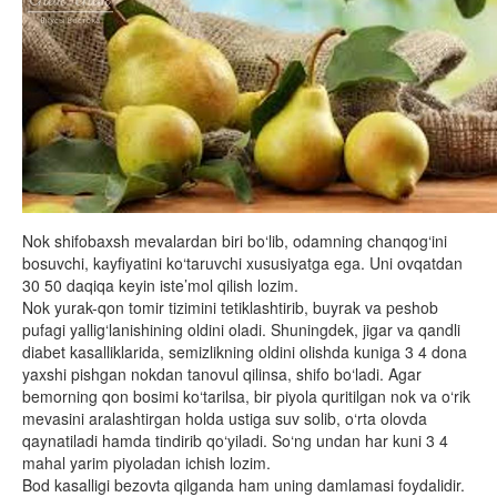
Nok shifobaxsh mevalardan biri bo‘lib, odamning chanqog‘ini
bosuvchi, kayfiyatini ko‘taruvchi xususiyatga ega. Uni ovqatdan
30 50 daqiqa keyin iste’mol qilish lozim.
Nok yurak-qon tomir tizimini tetiklashtirib, buyrak va peshob
pufagi yallig‘lanishining oldini oladi. Shuningdek, jigar va qandli
diabet kasalliklarida, semizlikning oldini olishda kuniga 3 4 dona
yaxshi pishgan nokdan tanovul qilinsa, shifo bo‘ladi. Agar
bemorning qon bosimi ko‘tarilsa, bir piyola quritilgan nok va o‘rik
mevasini aralashtirgan holda ustiga suv solib, o‘rta olovda
qaynatiladi hamda tindirib qo‘yiladi. So‘ng undan har kuni 3 4
mahal yarim piyoladan ichish lozim.
Bod kasalligi bezovta qilganda ham uning damlamasi foydalidir.