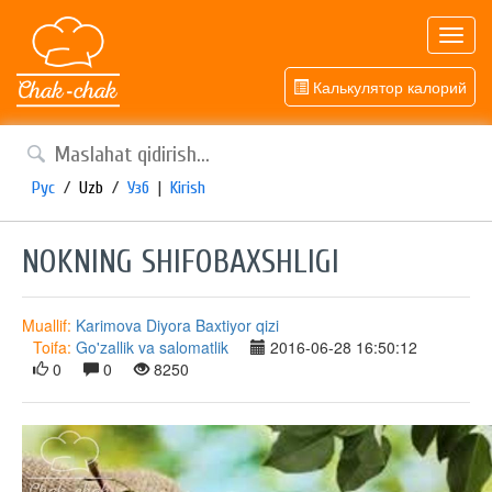
Toggl
navig
Калькулятор калорий
Рус
/
Uzb
/
Узб
|
Kirish
NOKNING SHIFOBAXSHLIGI
Muallif:
Karimova Diyora Baxtiyor qizi
Toifa:
Go'zallik va salomatlik
2016-06-28 16:50:12
0
0
8250