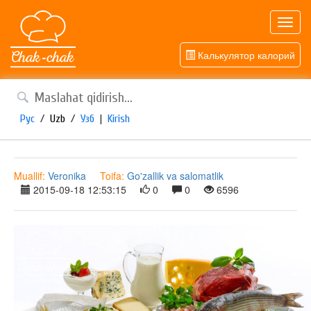
Toggl
navig
Калькулятор калорий
Рус
/
Uzb
/
Узб
|
Kirish
Muallif:
Veronika
Toifa:
Go'zallik va salomatlik
2015-09-18 12:53:15
0
0
6596