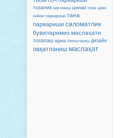
тозалик
шинам
тоза ҳаво
кир ювиш
тана
кийим парвариши
саломатлик
парвариши
бувиларимиз маслаҳати
тозалаш
дизайн
идиш
йиғиштириш
маслаҳат
овқатланиш