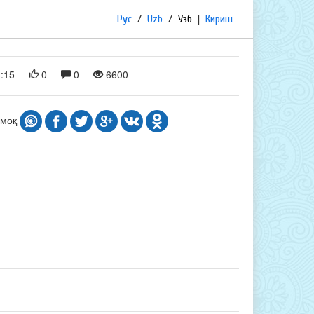
Рус
/
Uzb
/
Узб
|
Кириш
:15
0
0
6600
шмоқ