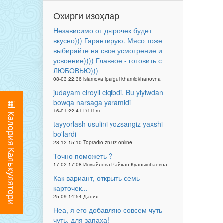
Охирги изоҳлар
Независимо от дырочек будет
вкусно))) Гарантирую. Мясо тоже
выбирайте на свое усмотрение и
усвоение)))) Главное - готовить с
ЛЮБОВЬЮ)))
08-03 22:36 islamova ipargul khamidkhanovna
judayam ciroyli ciqibdi. Bu yiyiwdan
bowqa narsaga yaramidi
16-01 22:41 D i l i m
tayyorlash usulini yozsangiz yaxshi
bo'lardi
28-12 15:10 Topradio.zn.uz online
Точно поможеть ?
17-02 17:08 Исмайлова Райхан Куанышбаевна
Как вариант, открыть семь
карточек...
25-09 14:54 Дания
Неа, я его добавляю совсем чуть-
чуть, для запаха!