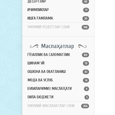
ДЕСЕРТЛАР
40
ИЧИМЛИКЛАР
17
ҚИШГА ҒАМЛАМА
20
УМУМИЙ РЕЦЕПТЛАР СОНИ
346
Маслаҳатлар
ГЎЗАЛЛИК ВА САЛОМАТЛИК
80
ШИНАМ УЙ
19
ОШХОНА ВА ОВҚАТЛАНИШ
81
МОДА ВА УСЛУБ
14
БУВИЛАРИМИЗ МАСЛАҲАТИ
9
ОИЛА БЮДЖЕТИ
3
УМУМИЙ МАСЛАХАТЛАР СОНИ
206