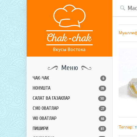
Муалли
Меню
ЧАК-ЧАК
6
НОНУШТА
39
САЛАТ ВА ГАЗАКЛАР
50
СУЮҚ ОВҚАТЛАР
27
ҚУЮҚ ОВҚАТЛАР
66
Теглар:
ПИШИРИҚ
81