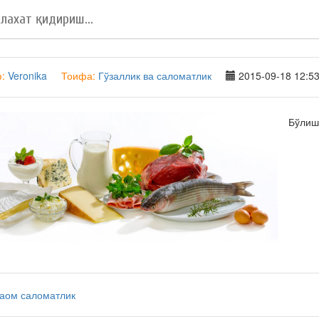
ф:
Veronika
Тоифа:
Гўзаллик ва саломатлик
2015-09-18 12:53
Бўли
таом
саломатлик