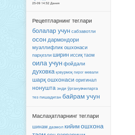
25-09 14:52 Дания
Рецептларнинг теглари
болалар учун
сабзавотли
осон
дармондори
муаллифлик ошхонаси
ширин
иссиқ таом
парҳезли
оила учун
фойдали
духовка
мевали
қовурмоқ
пирог
шарқ ошхонаси
оригинал
нонушта
энди ўрганувчиларга
байрам учун
тез пишадиган
Маслаҳатларнинг теглари
ошхона
кийим
шинам
дазмол
таом
соч парвариши