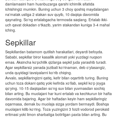
damlamasini ham husnbuzarga qarshi ichimlik sifatida
ichishingiz mumkin. Buning uchun 3 choy qoshiq maydalangan
na'matak ustiga 2 stakan suv quyib, 10 daqiqa davomida
qaynating. So‘ng ertalabgacha termosda saqlang. Ertalab ikki-
uch qavat dokadan o‘tkazib, yarim stakandan kuniga 3-4 mahal
iching.
Sepkillar
Sepkillardan batamom qutilish harakatlari, deyardi befoyda.
Sababi, sepkillar biror kasallik alomati yoki yuzdagi nuqson
emas. Aksincha ko‘pchilik qizlarga sepkil juda yarashib turadi.
Agar sepkillarsiz yanada jozibali ko‘rinaman, deb o‘ylasangiz,
unda quyidagi tavsiyalarni ko‘rib chiqing.
Avvalo, sepkillaringizni qatiq, kefir bilan oqartirib turing. Buning
uchun toza dokani qatiq yoki kefirda xo‘llab, sepkil ko‘p joyga
qo‘ying. 10-15 daqiqadan so‘ng suv bilan yuvmasdan sochiq
bilan arting. Bu muolajani har kuni ertalab va kechkurun bir hafta
davomida bajaring. Agar bir haftadan keyin ham sepkillaringiz
oqarmasa, demak bu muolaja sizga yordam bermaydi. Boshqa
muolajani kilib ko‘ring. Toza yuzingizni 3 foizli vodorod peroksid
eritmasi yoki limon sharbatiga botirilgan paxta bilan arting. Bu