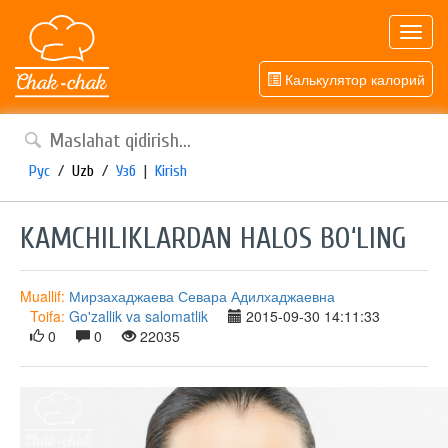
Toggl
navig
Калькулятор калорий
Рус
/
Uzb
/
Узб
|
Kirish
KAMCHILIKLARDAN HALOS BO‘LING
Muallif:
Мирзахаджаева Севара Адилхаджаевна
Toifa:
Go'zallik va salomatlik
2015-09-30 14:11:33
0
0
22035