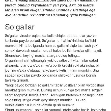
yuradi, buning xayratlanarli yeri yo‘q. Axir, bu ularga
tabiatan in'om etilgan sifatdir. Shunday sifatlarga ega
Ayollar uchun ikki og‘iz maslahatlar quyida keltirilgan.
So‘gallar
So‘gallar viruslar oqibatida kelib chiqib, odatda, ular yuz va
ko‘llarda paydo bo‘ladi. So‘gallar turli xil ko‘rinishda bo‘lishi
mumkin. Nima bo‘lganda ham so‘gallarni siqib tashlash yoki
xonaki davolash usullari orqali halos bo‘lish tavsiya qilinmaydi.
Shunchaki, keyingi maslahatlarga quloq tuting...
Organizmni chiniqtirsangiz yoki quvatlovchi vitaminlar qabul
qilsangiz, ular o‘z-o‘zidan yo‘q bo‘lib ketishi yoki aksincha, bir
joyning o‘zida o‘ntagacha ko‘payib ketishi ham mumkin. Shu
sababli so‘gallar paydo bo‘lganda shifokor huzuriga borish
tavsiya qilinadi.
Yangi paydo bo‘lgan so‘gallarni tabiiy vositalar bilan yo‘qotishga
harakat qilish mumkin. Buning uchun kuniga 2-3 marta so‘galni
sarimsoqpiyoz suviga arting. Archilgan kartoshka bo‘lagini ham
so‘galning ustiga o‘rab qo‘yishingiz mumkin. Bu kabi
muolajalarni 10 kun davomida qilish mumkin.
Shuni unutmangki, so‘gallar yuqumli infeksiyalar bo‘lib, ko‘pincha