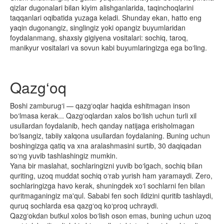
qizlar dugonalari bilan kiyim alishganlarida, taqinchoqlarini
taqqanlari oqibatida yuzaga keladi. Shunday ekan, hatto eng
yaqin dugonangiz, singlingiz yoki opangiz buyumlaridan
foydalanmang, shaxsiy gigiyena vositalari: sochiq, taroq,
manikyur vositalari va sovun kabi buyumlaringizga ega bo‘ling.
Qazg‘oq
Boshi zamburug‘i — qazg‘oqlar haqida eshitmagan inson
bo‘lmasa kerak... Qazg‘oqlardan xalos bo‘lish uchun turli xil
usullardan foydalanib, hech qanday natijaga erisholmagan
bo‘lsangiz, tabiiy xalqona usullardan foydalaning. Buning uchun
boshingizga qatiq va xna aralashmasini surtib, 30 daqiqadan
so‘ng yuvib tashlashingiz mumkin.
Yana bir maslahat, sochlaringizni yuvib bo‘lgach, sochiq bilan
quriting, uzoq muddat sochiq o‘rab yurish ham yaramaydi. Zero,
sochlaringizga havo kerak, shuningdek xo‘l sochlarni fen bilan
quritmaganingiz ma'qul. Sababi fen soch ildizini quritib tashlaydi,
quruq sochlarda esa qazg‘oq ko‘proq uchraydi.
Qazg‘okdan butkul xolos bo‘lish oson emas, buning uchun uzoq