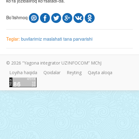
ko‘ra jozibaliroq ko‘rsatadi-da.
Bo’lishmoq
Teglar:
buvilarimiz maslahati
tana parvarishi
© 2026 “Yagona integrator UZINFOCOM” MChJ
Loyiha haqida
Qoidalar
Reyting
Qayta aloqa