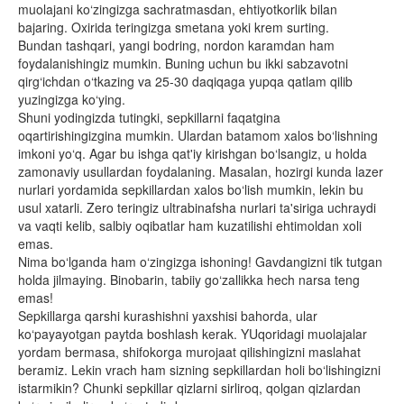
muolajani ko‘zingizga sachratmasdan, ehtiyotkorlik bilan
bajaring. Oxirida teringizga smetana yoki krem surting.
Bundan tashqari, yangi bodring, nordon karamdan ham
foydalanishingiz mumkin. Buning uchun bu ikki sabzavotni
qirg‘ichdan o‘tkazing va 25-30 daqiqaga yupqa qatlam qilib
yuzingizga ko‘ying.
Shuni yodingizda tutingki, sepkillarni faqatgina
oqartirishingizgina mumkin. Ulardan batamom xalos bo‘lishning
imkoni yo‘q. Agar bu ishga qat'iy kirishgan bo‘lsangiz, u holda
zamonaviy usullardan foydalaning. Masalan, hozirgi kunda lazer
nurlari yordamida sepkillardan xalos bo‘lish mumkin, lekin bu
usul xatarli. Zero teringiz ultrabinafsha nurlari ta'siriga uchraydi
va vaqti kelib, salbiy oqibatlar ham kuzatilishi ehtimoldan xoli
emas.
Nima bo‘lganda ham o‘zingizga ishoning! Gavdangizni tik tutgan
holda jilmaying. Binobarin, tabiiy go‘zallikka hech narsa teng
emas!
Sepkillarga qarshi kurashishni yaxshisi bahorda, ular
ko‘payayotgan paytda boshlash kerak. YUqoridagi muolajalar
yordam bermasa, shifokorga murojaat qilishingizni maslahat
beramiz. Lekin vrach ham sizning sepkillardan holi bo‘lishingizni
istarmikin? Chunki sepkillar qizlarni sirliroq, qolgan qizlardan