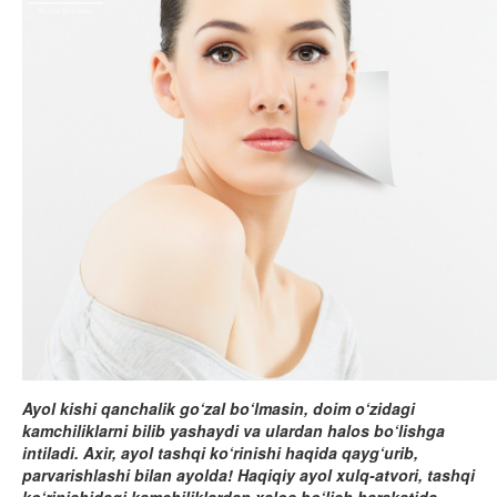
Ayol kishi qanchalik go‘zal bo‘lmasin, doim o‘zidagi
kamchiliklarni bilib yashaydi va ulardan halos bo‘lishga
intiladi. Axir, ayol tashqi ko‘rinishi haqida qayg‘urib,
parvarishlashi bilan ayolda! Haqiqiy ayol xulq-atvori, tashqi
ko‘rinishidagi kamchiliklardan xalos bo‘lish harakatida