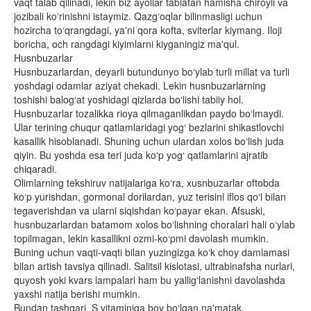
vaqt talab qilinadi, lekin biz ayollar tabiatan hamisha chiroyli va
jozibali ko‘rinishni istaymiz. Qazg‘oqlar bilinmasligi uchun
hozircha to‘qrangdagi, ya'ni qora kofta, sviterlar kiymang. Iloji
boricha, och rangdagi kiyimlarni kiyganingiz ma'qul.
Husnbuzarlar
Husnbuzarlardan, deyarli butundunyo bo‘ylab turli millat va turli
yoshdagi odamlar aziyat chekadi. Lekin husnbuzarlarning
toshishi balog‘at yoshidagi qizlarda bo‘lishi tabiiy hol.
Husnbuzarlar tozalikka rioya qilmaganlikdan paydo bo‘lmaydi.
Ular terining chuqur qatlamlaridagi yog‘ bezlarini shikastlovchi
kasallik hisoblanadi. Shuning uchun ulardan xolos bo‘lish juda
qiyin. Bu yoshda esa teri juda ko‘p yog‘ qatlamlarini ajratib
chiqaradi.
Olimlarning tekshiruv natijalariga ko‘ra, xusnbuzarlar oftobda
ko‘p yurishdan, gormonal dorilardan, yuz terisini iflos qo‘l bilan
tegaverishdan va ularni siqishdan ko‘payar ekan. Afsuski,
husnbuzarlardan batamom xolos bo‘lishning choralari hali o‘ylab
topilmagan, lekin kasallikni ozmi-ko‘pmi davolash mumkin.
Buning uchun vaqti-vaqti bilan yuzingizga ko‘k choy damlamasi
bilan artish tavsiya qilinadi. Salitsil kislotasi, ultrabinafsha nurlari,
quyosh yoki kvars lampalari ham bu yallig‘lanishni davolashda
yaxshi natija berishi mumkin.
Bundan tashqari, S vitaminiga boy bo‘lgan na'matak