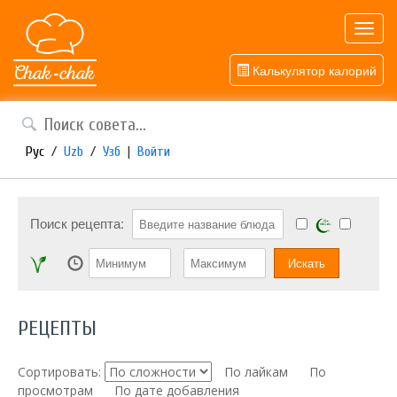
Toggl
navig
Калькулятор калорий
Рус
/
Uzb
/
Узб
|
Войти
Поиск рецепта:
РЕЦЕПТЫ
Сортировать:
По лайкам
По
просмотрам
По дате добавления