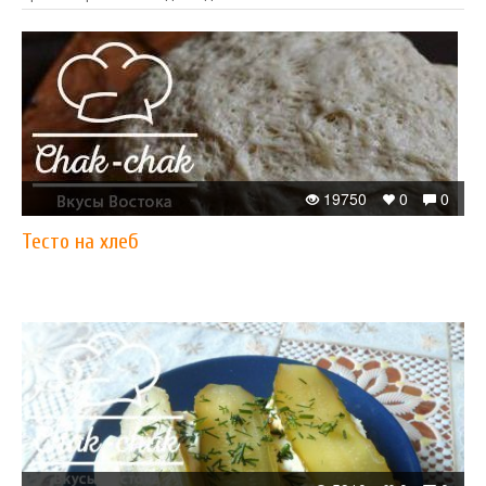
19750
0
0
Тесто на хлеб