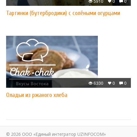
5910
0
0
Тартинки (бутербродики) с солёными огурцами
6330
0
0
Оладьи из ржаного хлеба
© 2026 ООО «Единый интегратор UZINFOCOM»