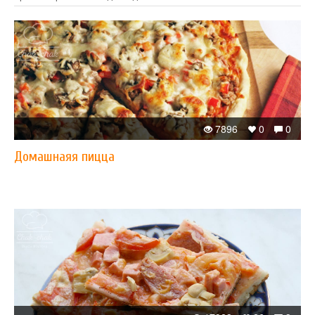
7896
0
0
Домашнаяя пицца