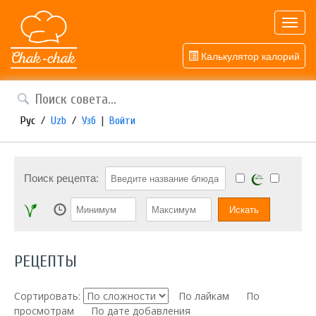
Toggl
navig
Калькулятор калорий
Рус
/
Uzb
/
Узб
|
Войти
Поиск рецепта:
РЕЦЕПТЫ
Сортировать:
По лайкам
По
просмотрам
По дате добавления