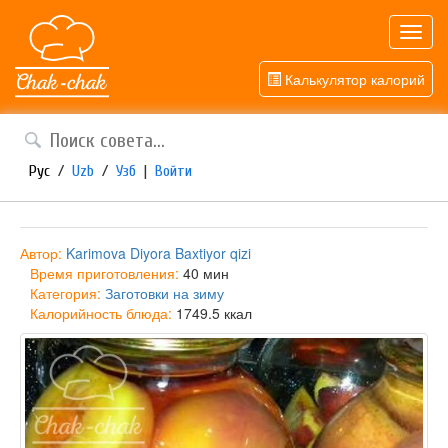
Toggl
navig
Калькулятор калорий
Рус
/
Uzb
/
Узб
|
Войти
Автор:
Karimova Diyora Baxtiyor qizi
Время приготовления:
40 мин
Категория:
Заготовки на зиму
Калорийность блюда:
1749.5 ккал