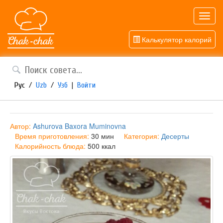
Toggl
navig
Калькулятор калорий
Рус
/
Uzb
/
Узб
|
Войти
Автор:
Ashurova Baxora Muminovna
Время приготовления:
30 мин
Категория:
Десерты
Калорийность блюда:
500 ккал