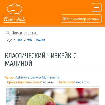
Toggl
navig
Калькулятор калорий
Рус
/
Uzb
/
Узб
|
Войти
КЛАССИЧЕСКИЙ ЧИЗКЕЙК С
МАЛИНОЙ
Автор:
Ashurova Baxora Muminovna
Время приготовления:
45 мин
Категория:
Десерты