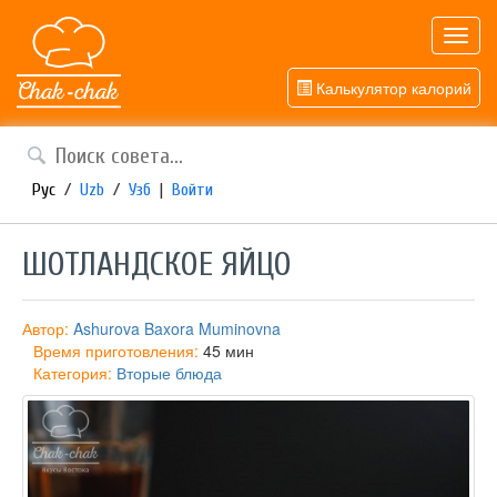
Toggl
navig
Калькулятор калорий
Рус
/
Uzb
/
Узб
|
Войти
ШОТЛАНДСКОЕ ЯЙЦО
Автор:
Ashurova Baxora Muminovna
Время приготовления:
45 мин
Категория:
Вторые блюда