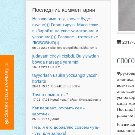
Последние комментарии
Независимо от дырочек будет
вкусно))) Гарантирую. Мясо тоже
выбирайте на свое усмотрение и
усвоение)))) Главное - готовить с
2017-0
ЛЮБОВЬЮ)))
08-03 22:36 islamova ipargul khamidkhanovna
judayam ciroyli ciqibdi. Bu yiyiwdan
СПОСО
bowqa narsaga yaramidi
16-01 22:41 D i l i m
Фруктовы
tayyorlash usulini yozsangiz yaxshi
ананаса,
bo'lardi
возиться
28-12 15:10 Topradio.zn.uz online
апельсин
Точно поможеть ?
успех фр
17-02 17:08 Исмайлова Райхан Куанышбаевна
каша-мал
Как вариант, открыть семь
Постарай
карточек...
расслоит
25-09 14:54 Дания
В зависи
Неа, я его добавляю совсем чуть-
земляник
чуть, для запаха!