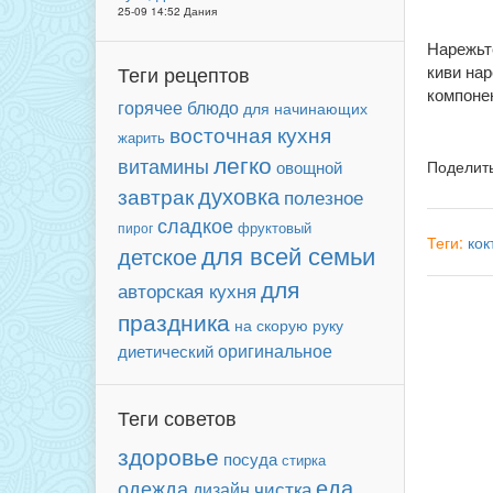
25-09 14:52 Дания
Нарежьт
Теги рецептов
киви нар
компонен
горячее блюдо
для начинающих
восточная кухня
жарить
легко
витамины
Поделит
овощной
завтрак
духовка
полезное
сладкое
фруктовый
пирог
Теги:
кок
для всей семьи
детское
для
авторская кухня
праздника
на скорую руку
оригинальное
диетический
Теги советов
здоровье
посуда
стирка
еда
одежда
чистка
дизайн