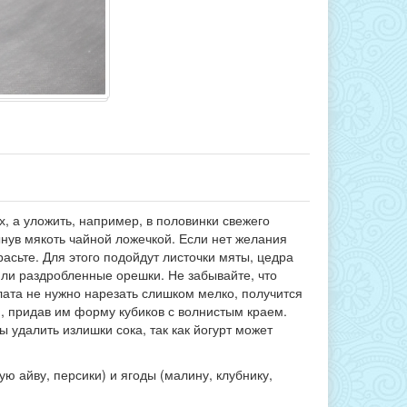
, а уложить, например, в половинки свежего
ынув мякоть чайной ложечкой. Если нет желания
асьте. Для этого подойдут листочки мяты, цедра
или раздробленные орешки. Не забывайте, что
алата не нужно нарезать слишком мелко, получится
 придав им форму кубиков с волнистым краем.
 удалить излишки сока, так как йогурт может
ю айву, персики) и ягоды (малину, клубнику,