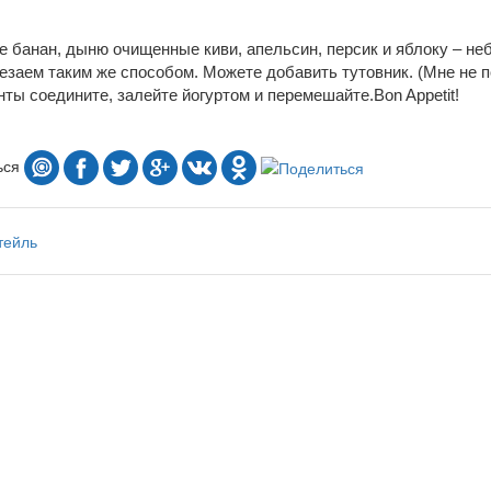
е банан, дыню очищенные киви, апельсин, персик и яблоку – 
езаем таким же способом. Можете добавить тутовник. (Мне не по
ты соедините, залейте йогуртом и перемешайте.Bon Appetit!
ься
тейль