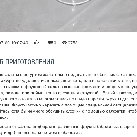
7-26 10:07:49
1
0
6753
Б ПРИГОТОВЛЕНИЯ
е салаты с йогуртом желательно подавать не в обычных салатниках
 аккуратно удалив и использовав мякоть, или в половинки манго, в
 – выложите фруктовый салат в высокие креманки и непременно укр
а, лимона или лайма, тонко срезанная стружкой, тёртый шоколад 
уктового салата во многом зависит от вида нарезки. Фрукты для с
аша. Фрукты можно нарезать с помощью специальной овощерезки,
тесь хотя бы немного обсушить кусочки с помощью салфетки, чтобы
ься.
мости от сезона подбирайте различные фрукты (абрикосы, сваренну
у и др.), но всегда сочетаем с яблоками.