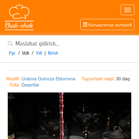
Toggl
navig
Калькулятор калорий
Рус
/
Uzb
/
Узб
|
Kirish
Muallif:
Uralova Gulnoza Eldorovna
Tayyorlash vaqti:
30 daq
Toifa:
Desertlar