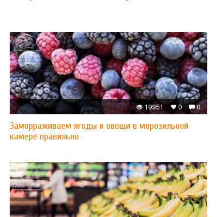
19951
0
0
Заморраживаем ягоды и овощи в морозильной
камере правильно