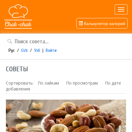
Toggl
navig
Калькулятор калорий
Рус
/
Uzb
/
Узб
|
Войти
СОВЕТЫ
Сортировать:
По лайкам
По просмотрам
По дате
добавления