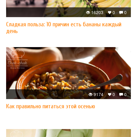
16203
0
0
Сладкая польза: 10 причин есть бананы каждый
день
9174
0
0
Как правильно питаться этой осенью