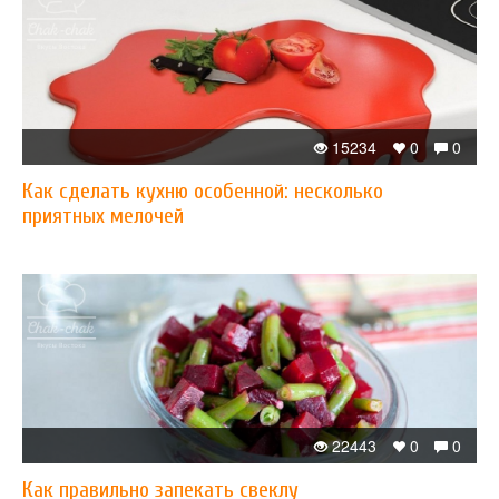
15234
0
0
Как сделать кухню особенной: несколько
приятных мелочей
22443
0
0
Как правильно запекать свеклу