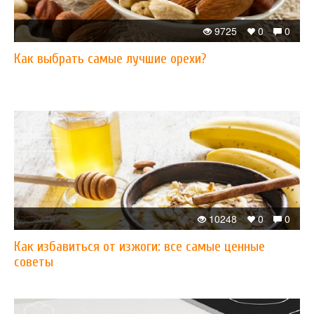
9725
0
0
Как выбрать самые лучшие орехи?
10248
0
0
Как избавиться от изжоги: все самые ценные
советы