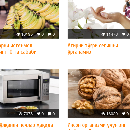
16195
0
0
11478
0
арни истеъмол
Атирни тўғри сепишни
нг 10 та сабаби
ўрганамиз
7078
0
0
16020
0
ўлқинли печлар ҳақида
Инсон организми учун энг