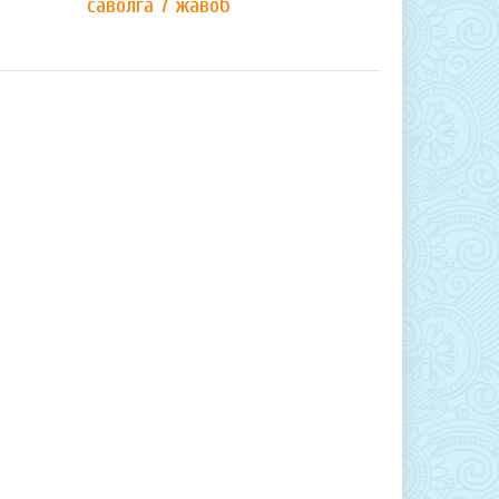
саволга 7 жавоб