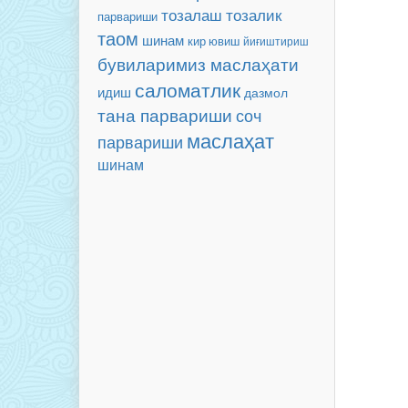
тозалаш
тозалик
парвариши
таом
шинам
кир ювиш
йиғиштириш
бувиларимиз маслаҳати
саломатлик
идиш
дазмол
тана парвариши
соч
маслаҳат
парвариши
шинам