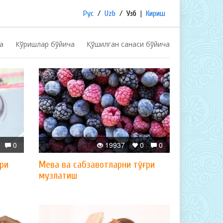
Рус
/
Uzb
/
Узб
|
Кириш
а
Кўришлар бўйича
Қўшилган санаси бўйича
0
19937
0
0
ри
Мева ва сабзавотларни тўғри
музлатиш