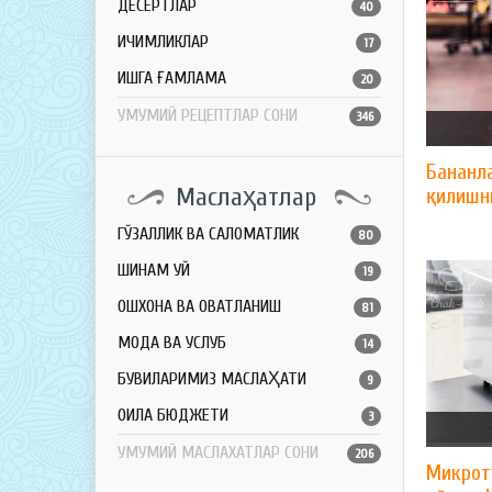
ДЕСЕРТЛАР
40
ИЧИМЛИКЛАР
17
ҚИШГА ҒАМЛАМА
20
УМУМИЙ РЕЦЕПТЛАР СОНИ
346
Бананл
Маслаҳатлар
қилишни
ГЎЗАЛЛИК ВА САЛОМАТЛИК
80
ШИНАМ УЙ
19
ОШХОНА ВА ОВҚАТЛАНИШ
81
МОДА ВА УСЛУБ
14
БУВИЛАРИМИЗ МАСЛАҲАТИ
9
ОИЛА БЮДЖЕТИ
3
УМУМИЙ МАСЛАХАТЛАР СОНИ
206
Микрот