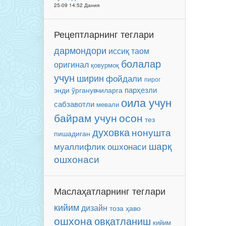
25-09 14:52 Дания
Рецептларнинг теглари
дармондори
иссиқ таом
болалар
оригинал
қовурмоқ
учун
ширин
фойдали
пирог
парҳезли
энди ўрганувчиларга
оила учун
сабзавотли
мевали
байрам учун
осон
тез
духовка
нонушта
пишадиган
шарқ
муаллифлик ошхонаси
ошхонаси
Маслаҳатларнинг теглари
кийим
дизайн
тоза ҳаво
ошхона
овқатланиш
кийим