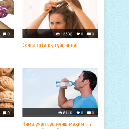
0
13532
0
0
Сочга эрта оқ тушганда!
0
8110
0
0
Нима учун сув ичиш муҳим - 7