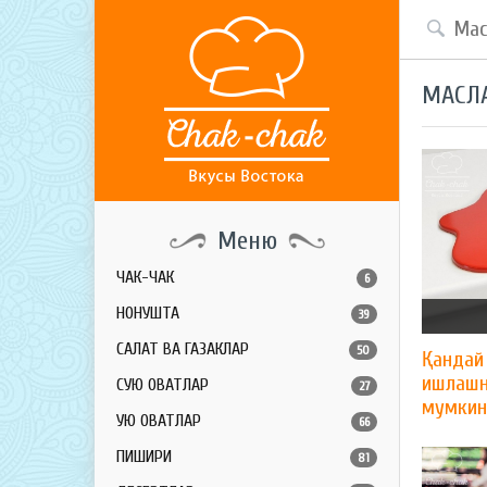
МАСЛ
Меню
ЧАК-ЧАК
6
НОНУШТА
39
САЛАТ ВА ГАЗАКЛАР
50
Қандай
ишлашн
СУЮҚ ОВҚАТЛАР
27
мумкин
ҚУЮҚ ОВҚАТЛАР
66
ПИШИРИҚ
81