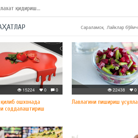
АҲАТЛАР
Сараламоқ:
Лайклар бўйич
15224
0
0
22438
0
 қилиб ошхонада
Лавлагини пишириш усулла
и соддалаштириш