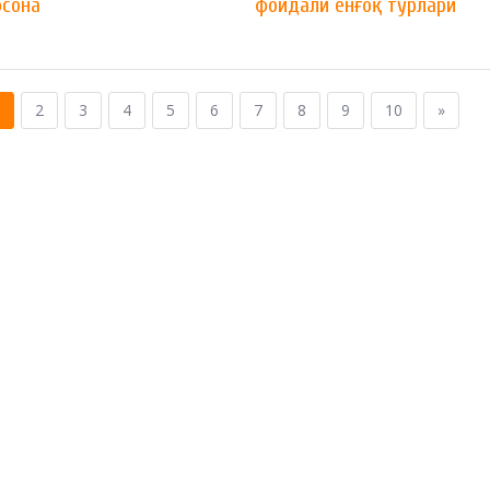
фсона
фойдали ёнғоқ турлари
2
3
4
5
6
7
8
9
10
»