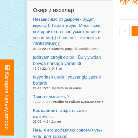
тўрт а
Охирги изоҳлар
Независимо от дырочек будет
вкусно))) Гарантирую. Мясо тоже
выбирайте на свое усмотрение и
«
1
усвоение)))) Главное - готовить с
ЛЮБОВЬЮ)))
08-03 22:36 islamova ipargul khamidkhanovna
judayam ciroyli ciqibdi. Bu yiyiwdan
bowqa narsaga yaramidi
16-01 22:41 D i l i m
tayyorlash usulini yozsangiz yaxshi
bo'lardi
28-12 15:10 Topradio.zn.uz online
Точно поможеть ?
17-02 17:08 Исмайлова Райхан Куанышбаевна
Как вариант, открыть семь
карточек...
25-09 14:54 Дания
Неа, я его добавляю совсем чуть-
чуть, для запаха!