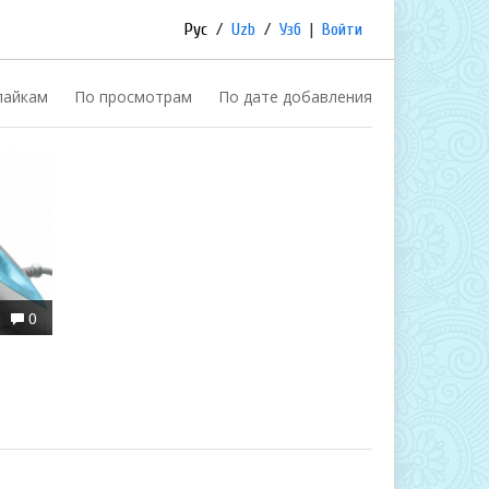
Рус
/
Uzb
/
Узб
|
Войти
лайкам
По просмотрам
По дате добавления
0