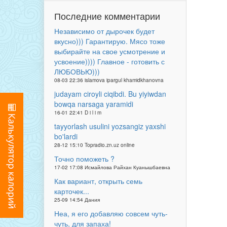
Последние комментарии
Независимо от дырочек будет
вкусно))) Гарантирую. Мясо тоже
выбирайте на свое усмотрение и
усвоение)))) Главное - готовить с
ЛЮБОВЬЮ)))
08-03 22:36 islamova ipargul khamidkhanovna
judayam ciroyli ciqibdi. Bu yiyiwdan
bowqa narsaga yaramidi
16-01 22:41 D i l i m
tayyorlash usulini yozsangiz yaxshi
bo'lardi
28-12 15:10 Topradio.zn.uz online
Точно поможеть ?
17-02 17:08 Исмайлова Райхан Куанышбаевна
Как вариант, открыть семь
карточек...
25-09 14:54 Дания
Неа, я его добавляю совсем чуть-
чуть, для запаха!