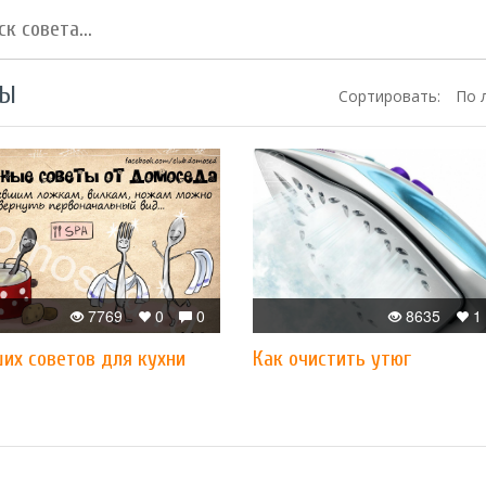
ТЫ
Сортировать:
По 
7769
0
0
8635
1
их советов для кухни
Как очистить утюг