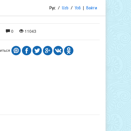
Рус
/
Uzb
/
Узб
|
Войти
0
11043
иться