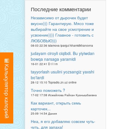
Последние комментарии
Независимо от дырочек будет
вкусно))) Гарантирую. Мясо тоже
выбирайте на свое усмотрение и
усвоение)))) Главное - готовить с
ЛЮБОВЬЮ)))
08-03 22:36 islamova ipargul khamidkhanovna
judayam ciroyli ciqibdi. Bu yiyiwdan
bowqa narsaga yaramidi
16-01 22:41 D i l i m
tayyorlash usulini yozsangiz yaxshi
bo'lardi
28-12 15:10 Topradio.zn.uz online
Точно поможеть ?
17-02 17:08 Исмайлова Райхан Куанышбаевна
Как вариант, открыть семь
карточек...
25-09 14:54 Дания
Неа, я его добавляю совсем чуть-
чуть, для запаха!