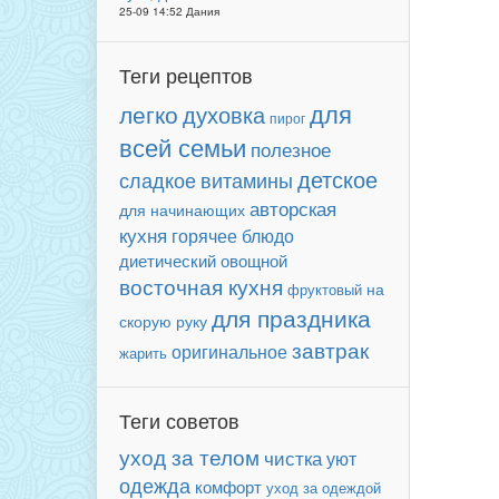
25-09 14:52 Дания
Теги рецептов
для
легко
духовка
пирог
всей семьи
полезное
детское
сладкое
витамины
авторская
для начинающих
кухня
горячее блюдо
диетический
овощной
восточная кухня
фруктовый
на
для праздника
скорую руку
завтрак
оригинальное
жарить
Теги советов
уход за телом
чистка
уют
одежда
комфорт
уход за одеждой