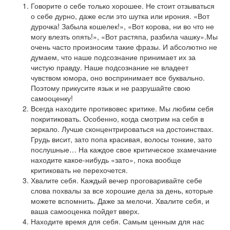
Говорите о себе только хорошее. Не стоит отзываться
о себе дурно, даже если это шутка или ирония. «Вот
дурочка! Забыла кошелек!», «Вот корова, ни во что не
могу влезть опять!», «Вот растяпа, разбила чашку».Мы
очень часто произносим такие фразы. И абсолютно не
думаем, что наше подсознание принимает их за
чистую правду. Наше подсознание не владеет
чувством юмора, оно воспринимает все буквально.
Поэтому прикусите язык и не разрушайте свою
самооценку!
Всегда находите противовес критике. Мы любим себя
покритиковать. Особенно, когда смотрим на себя в
зеркало. Лучше сконцентрироваться на достоинствах.
Грудь висит, зато попа красивая, волосы тонкие, зато
послушные… На каждое свое критическое зхамечание
находите какое-нибудь «зато», пока вообще
критиковать не перехочется.
Хвалите себя. Каждый вечер проговаривайте себе
слова похвалы за все хорошие дела за день, которые
можете вспомнить. Даже за мелочи. Хвалите себя, и
ваша самооценка пойдет вверх.
Находите время для себя. Самым ценным для нас