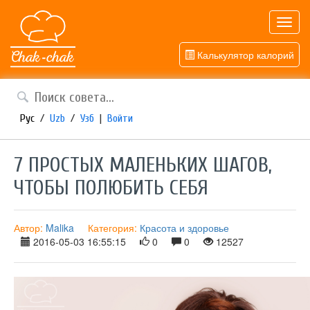
Toggl
navig
Калькулятор калорий
Рус
/
Uzb
/
Узб
|
Войти
7 ПРОСТЫХ МАЛЕНЬКИХ ШАГОВ,
ЧТОБЫ ПОЛЮБИТЬ СЕБЯ
Автор:
Malika
Категория:
Красота и здоровье
2016-05-03 16:55:15
0
0
12527