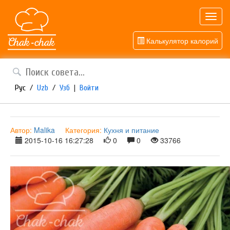
Toggl
navig
Калькулятор калорий
Рус
/
Uzb
/
Узб
|
Войти
Автор:
Malika
Категория:
Кухня и питание
2015-10-16 16:27:28
0
0
33766