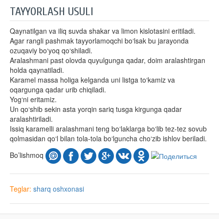
TAYYORLASH USULI
Qaynatilgan va iliq suvda shakar va limon kislotasini eritiladi.
Agar rangli pashmak tayyorlamoqchi bo‘lsak bu jarayonda
ozuqaviy bo‘yoq qo‘shiladi.
Aralashmani past olovda quyulgunga qadar, doim aralashtirgan
holda qaynatiladi.
Karamel massa holiga kelganda uni listga to‘kamiz va
oqargunga qadar urib chiqiladi.
Yog‘ni eritamiz.
Un qo‘shib sekin asta yorqin sariq tusga kirgunga qadar
aralashtiriladi.
Issiq karamelli aralashmani teng bo‘laklarga bo‘lib tez-tez sovub
qolmasidan qo‘l bilan tola-tola bo‘lguncha cho‘zib ishlov beriladi.
Bo’lishmoq
Teglar:
sharq oshxonasi