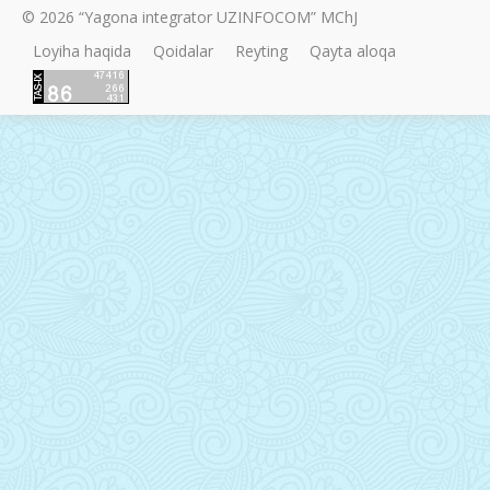
© 2026 “Yagona integrator UZINFOCOM” MChJ
Loyiha haqida
Qoidalar
Reyting
Qayta aloqa