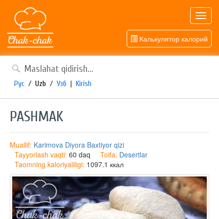
Toggl
navig
Калькулятор калорий
Рус
/
Uzb
/
Узб
|
Kirish
PASHMAK
Muallif:
Karimova Diyora Baxtiyor qizi
Tayyorlash vaqti:
60 daq
Toifa:
Desertlar
Taomning kaloriyaliligi:
1097.1 ккал