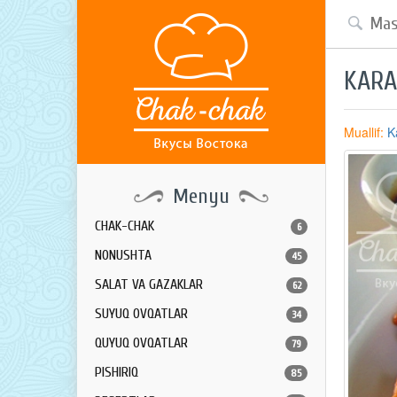
KARA
Muallif:
K
Menyu
CHAK-CHAK
6
NONUSHTA
45
SALAT VA GAZAKLAR
62
SUYUQ OVQATLAR
34
QUYUQ OVQATLAR
79
PISHIRIQ
85