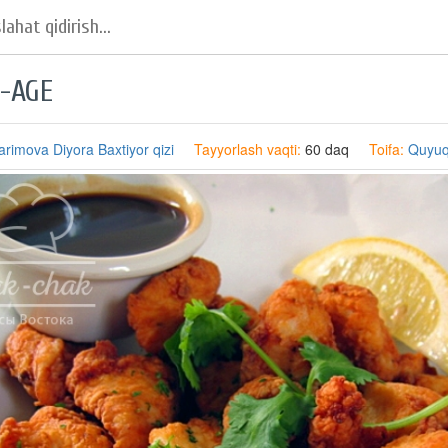
-AGE
arimova Diyora Baxtiyor qizi
Tayyorlash vaqti:
60 daq
Toifa:
Quyuq