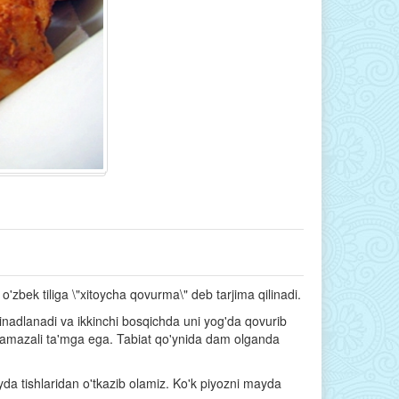
zbek tiliga \"xitoycha qovurma\" deb tarjima qilinadi.
rinadlanadi va ikkinchi bosqichda uni yog'da qovurib
vamazali ta'mga ega. Tabiat qo'ynida dam olganda
ayda tishlaridan o'tkazib olamiz. Ko'k piyozni mayda