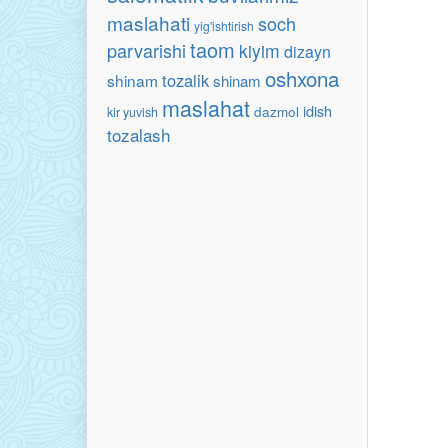
maslahati
soch
yig'ishtirish
taom
parvarishi
kiyim
dizayn
oshxona
tozalik
shinam
shinam
maslahat
idish
dazmol
kir yuvish
tozalash