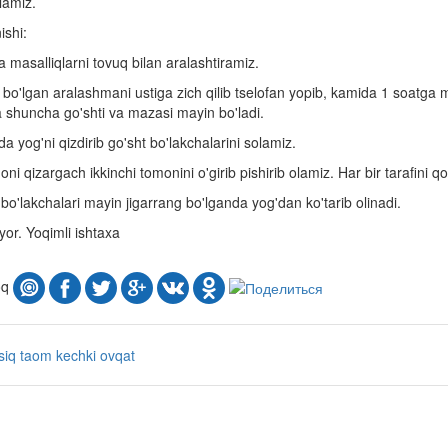
lamiz.
ishi:
masalliqlarni tovuq bilan aralashtiramiz.
 bo'lgan aralashmani ustiga zich qilib tselofan yopib, kamida 1 soatg
a shuncha go'shti va mazasi mayin bo'ladi.
a yog'ni qizdirib go'sht bo'lakchalarini solamiz.
moni qizargach ikkinchi tomonini o'girib pishirib olamiz. Har bir tarafini 
 bo'lakchalari mayin jigarrang bo'lganda yog'dan ko'tarib olinadi.
or. Yoqimli ishtaxa
oq
ssiq taom
kechki ovqat