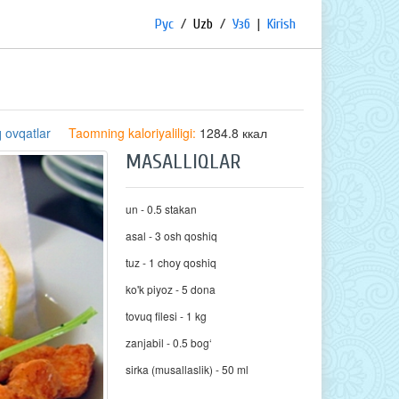
Рус
/
Uzb
/
Узб
|
Kirish
 ovqatlar
Taomning kaloriyaliligi:
1284.8 ккал
MASALLIQLAR
un - 0.5 stakan
asal - 3 osh qoshiq
tuz - 1 choy qoshiq
ko'k piyoz - 5 dona
tovuq filesi - 1 kg
zanjabil - 0.5 bog‘
sirka (musallaslik) - 50 ml