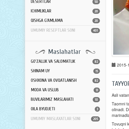
DESERTLAR
50
ICHIMLIKLAR
20
QISHGA G'AMLAMA
20
UMUMIY RESEPTLAR SONI
401
Maslahatlar
GO'ZALLIK VA SALOMATLIK
82
2015-1
SHINAM UY
15
OSHXONA VA OVQATLANISH
82
TAYYO
MODA VA USLUB
13
Asli vata
BUVILARIMIZ MASLAHATI
10
Taomni ta
OILA BYUDJETI
olinadi. 
3
marinadla
UMUMIY MASLAXATLAR SONI
205
Tovuqni k