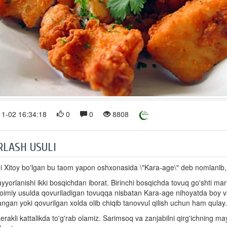
1-02 16:34:18
0
0
8808
RLASH USULI
ni Xitoy bo'lgan bu taom yapon oshxonasida \"Kara-age\" deb nomlanib, o'
yyorlanishi ikki bosqichdan iborat. Birinchi bosqichda tovuq go'shti ma
Doimiy usulda qovuriladigan tovuqqa nisbatan Kara-age nihoyatda boy 
ngan yoki qovurilgan xolda olib chiqib tanovvul qilish uchun ham qulay.
erakli kattalikda to'g'rab olamiz. Sarimsoq va zanjabilni qirg'ichning m