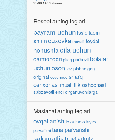
25-09 14:52 Дания
Reseptlarning teglari
bayram uchun
issiq taom
duxovka
shirin
foydali
mevali
oila uchun
nonushta
bolalar
darmondori
parhezli
pirog
oson
uchun
tez pishadigan
sharq
original
qovurmoq
oshxonasi
mualliflik oshxonasi
sabzavotli
endi o'rganuvchilarga
Maslahatlarning teglari
ovqatlanish
toza havo
kiyim
tana parvarishi
parvarishi
salomatlik
buvilarimiz