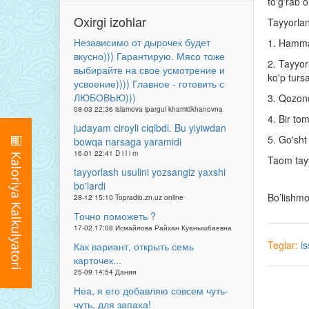
to'g'rab o
Oxirgi izohlar
Tayyorlan
Независимо от дырочек будет
1. Hamma 
вкусно))) Гарантирую. Мясо тоже
2. Tayyor
выбирайте на свое усмотрение и
ko'p turs
усвоение)))) Главное - готовить с
ЛЮБОВЬЮ)))
3. Qozond
08-03 22:36 islamova ipargul khamidkhanovna
4. Bir to
judayam ciroyli ciqibdi. Bu yiyiwdan
5. Go'sht
bowqa narsaga yaramidi
16-01 22:41 D i l i m
Taom tayy
tayyorlash usulini yozsangiz yaxshi
bo'lardi
Bo’lishm
28-12 15:10 Topradio.zn.uz online
Точно поможеть ?
17-02 17:08 Исмайлова Райхан Куанышбаевна
Teglar:
i
Как вариант, открыть семь
карточек...
25-09 14:54 Дания
Неа, я его добавляю совсем чуть-
чуть, для запаха!