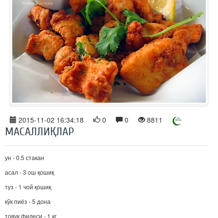
2015-11-02 16:34:18
0
0
8811
МАСАЛЛИҚЛАР
ун - 0.5 стакан
асал - 3 ош қошиқ
туз - 1 чой қошиқ
кўк пиёз - 5 дона
товуқ филеси - 1 кг