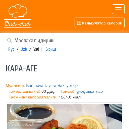
Toggl
navig
Калькулятор калорий
Рус
/
Uzb
/
Узб
|
Кириш
КАРА-АГЕ
Муаллиф:
Karimova Diyora Baxtiyor qizi
Тайёрлаш вақти:
60 дақ.
Тоифа:
Қуюқ овқатлар
Таомнинг калориялилиги:
1284.8 ккал