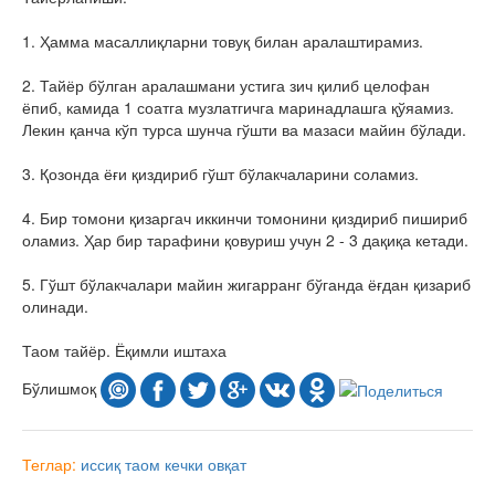
1. Ҳамма масаллиқларни товуқ билан аралаштирамиз.
2. Тайёр бўлган аралашмани устига зич қилиб целофан
ёпиб, камида 1 соатга музлатгичга маринадлашга қўяамиз.
Лекин қанча кўп турса шунча гўшти ва мазаси майин бўлади.
3. Қозонда ёғи қиздириб гўшт бўлакчаларини соламиз.
4. Бир томони қизаргач иккинчи томонини қиздириб пишириб
оламиз. Ҳар бир тарафини қовуриш учун 2 - 3 дақиқа кетади.
5. Гўшт бўлакчалари майин жигарранг бўганда ёғдан қизариб
олинади.
Таом тайёр. Ёқимли иштаха
Бўлишмоқ
Теглар:
иссиқ таом
кечки овқат