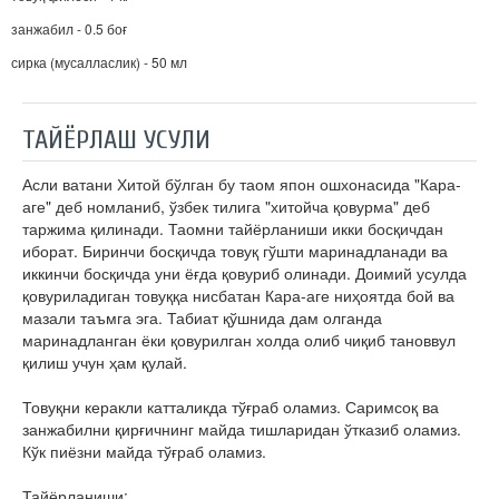
занжабил - 0.5 боғ
сирка (мусалласлик) - 50 мл
ТАЙЁРЛАШ УСУЛИ
Асли ватани Хитой бўлган бу таом япон ошхонасида "Кара-
аге" деб номланиб, ўзбек тилига "хитойча қовурма" деб
таржима қилинади. Таомни тайёрланиши икки босқичдан
иборат. Биринчи босқичда товуқ гўшти маринадланади ва
иккинчи босқичда уни ёғда қовуриб олинади. Доимий усулда
қовуриладиган товуққа нисбатан Кара-аге ниҳоятда бой ва
мазали таъмга эга. Табиат қўшнида дам олганда
маринадланган ёки қовурилган холда олиб чиқиб тановвул
қилиш учун ҳам қулай.
Товуқни керакли катталикда тўғраб оламиз. Саримсоқ ва
занжабилни қирғичнинг майда тишларидан ўтказиб оламиз.
Кўк пиёзни майда тўғраб оламиз.
Тайёрланиши: