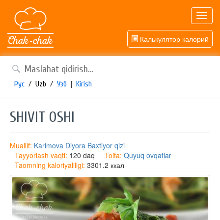
Toggl
navig
Калькулятор калорий
Рус
/
Uzb
/
Узб
|
Kirish
SHIVIT OSHI
Muallif:
Karimova Diyora Baxtiyor qizi
Tayyorlash vaqti:
120 daq
Toifa:
Quyuq ovqatlar
Taomning kaloriyaliligi:
3301.2 ккал