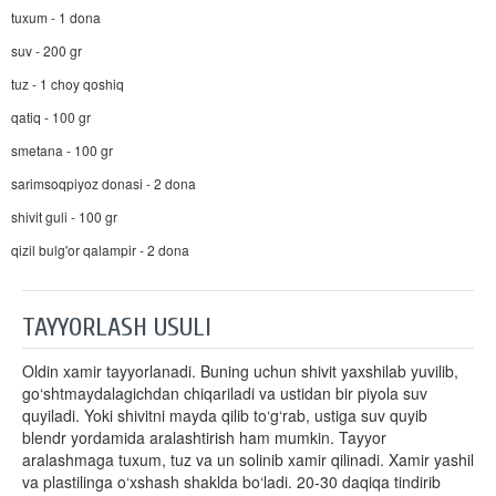
tuxum - 1 dona
suv - 200 gr
tuz - 1 choy qoshiq
qatiq - 100 gr
smetana - 100 gr
sarimsoqpiyoz donasi - 2 dona
shivit guli - 100 gr
qizil bulg'or qalampir - 2 dona
TAYYORLASH USULI
Oldin xamir tayyorlanadi. Buning uchun shivit yaxshilab yuvilib,
go‘shtmaydalagichdan chiqariladi va ustidan bir piyola suv
quyiladi. Yoki shivitni mayda qilib to‘g‘rab, ustiga suv quyib
blendr yordamida aralashtirish ham mumkin. Tayyor
aralashmaga tuxum, tuz va un solinib xamir qilinadi. Xamir yashil
va plastilinga o‘xshash shaklda bo‘ladi. 20-30 daqiqa tindirib