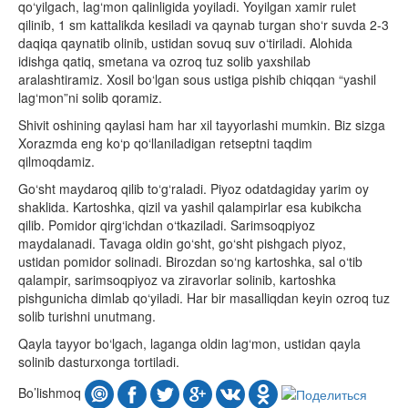
qo‘yilgach, lag‘mon qalinligida yoyiladi. Yoyilgan xamir rulet
qilinib, 1 sm kattalikda kesiladi va qaynab turgan sho‘r suvda 2-3
daqiqa qaynatib olinib, ustidan sovuq suv o‘tiriladi. Alohida
idishga qatiq, smetana va ozroq tuz solib yaxshilab
aralashtiramiz. Xosil bo‘lgan sous ustiga pishib chiqqan “yashil
lag‘mon”ni solib qoramiz.
Shivit oshining qaylasi ham har xil tayyorlashi mumkin. Biz sizga
Xorazmda eng ko‘p qo‘llaniladigan retseptni taqdim
qilmoqdamiz.
Go‘sht maydaroq qilib to‘g‘raladi. Piyoz odatdagiday yarim oy
shaklida. Kartoshka, qizil va yashil qalampirlar esa kubikcha
qilib. Pomidor qirg‘ichdan o‘tkaziladi. Sarimsoqpiyoz
maydalanadi. Tavaga oldin go‘sht, go‘sht pishgach piyoz,
ustidan pomidor solinadi. Birozdan so‘ng kartoshka, sal o‘tib
qalampir, sarimsoqpiyoz va ziravorlar solinib, kartoshka
pishgunicha dimlab qo‘yiladi. Har bir masalliqdan keyin ozroq tuz
solib turishni unutmang.
Qayla tayyor bo‘lgach, laganga oldin lag‘mon, ustidan qayla
solinib dasturxonga tortiladi.
Bo’lishmoq