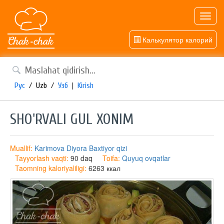
Toggl
navig
Калькулятор калорий
Рус
/
Uzb
/
Узб
|
Kirish
SHO'RVALI GUL XONIM
Muallif:
Karimova Diyora Baxtiyor qizi
Tayyorlash vaqti:
90 daq
Toifa:
Quyuq ovqatlar
Taomning kaloriyaliligi:
6263 ккал