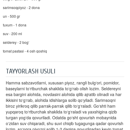
sarimsoqpiyoz - 2 dona
un - 500 gr
tuxum - 1 dona
suv - 200 ml
selderey - 2 bog‘
tomat pastasi - 4 osh qoshiq
TAYYORLASH USULI
Hamma sabzavotlarni, xususan piyoz, rangli bulg‘ori, pomidor,
baseylarni to‘rtburchak shaklida to‘g‘rab olish lozim. Seldereyni
esa bargini alohida, novdasini alohida qilib ajratib olinadi va har
ikkisini to‘g‘rab, alohida idishlarga solib qo‘yiladi. Sarimsoqni
biroz yirikroq qilib parrak-parrak qilib to‘g‘raladi. Go‘shti ham
yupqaroq to‘rtburchak shaklida to‘g‘raladi va yaxshigina qizib
turgan yog‘da qovuriladi. Odatda go‘sht qovurish mobaynida
o‘zidan suv chiqaradi, shu suvi chiqib tugagunga qadar qovurish
lozim, so‘ngra piyozni solib 1-2 daqiqa qovurilgadan keyin tomat