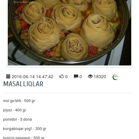
2016-06-14 14:47:42
0
0
18320
MASALLIQLAR
mol go'shti - 500 gr
piyoz - 400 gr
pomidor - 3 dona
kungaboqar yog'i - 300 gr
bulg'or qalampir - 500 gr