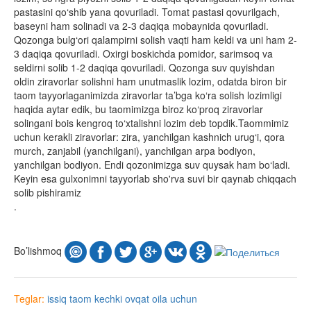
pastasini qo‘shib yana qovuriladi. Tomat pastasi qovurilgach,
baseyni ham solinadi va 2-3 daqiqa mobaynida qovuriladi.
Qozonga bulg‘ori qalampirni solish vaqti ham keldi va uni ham 2-
3 daqiqa qovuriladi. Oxirgi boskichda pomidor, sarimsoq va
seldirni solib 1-2 daqiqa qovuriladi. Qozonga suv quyishdan
oldin ziravorlar solishni ham unutmaslik lozim, odatda biron bir
taom tayyorlaganimizda ziravorlar ta’bga ko‘ra solish lozimligi
haqida aytar edik, bu taomimizga biroz ko‘proq ziravorlar
solingani bois kengroq to‘xtalishni lozim deb topdik.Taommimiz
uchun kerakli ziravorlar: zira, yanchilgan kashnich urug‘i, qora
murch, zanjabil (yanchilgani), yanchilgan arpa bodiyon,
yanchilgan bodiyon. Endi qozonimizga suv quysak ham bo‘ladi.
Keyin esa gulxonimni tayyorlab sho'rva suvi bir qaynab chiqqach
solib pishiramiz
.
Bo’lishmoq
Teglar:
issiq taom
kechki ovqat
oila uchun